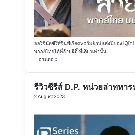
ออริจินัลซีรีส์จีนพีเรียดฟอร์มยักษ์แห่งปีของ 
พากย์ไทยได้ที่อ้ายฉีอี้ ที่เดียวเท่านั้น
อ่านต่อ »
รีวิวซีรีส์ D.P. หน่วยล่าทหารห
2 August 2023