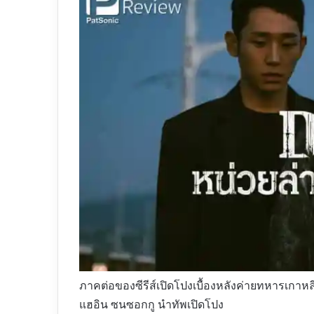
ภาคต่อของซีรีส์เปิดโปงเบื้องหลังค่ายทหารเกาหลี 
แฮอิน ซนซอกกู นำทัพเปิดโปง