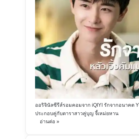
ออริจินัลซีรีส์รอมคอมจาก iQIYI รักจากอนาคต You
ประกอบคู่กับดาราสาวคู่บุญ จี้เหม่ยหาน
อ่านต่อ »