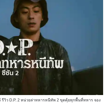
รีวิว D.P. 2 หน่วยล่าทหารหนีทัพ 2 ขุดคุ้ยทุกพื้นที่ทหาร จอง