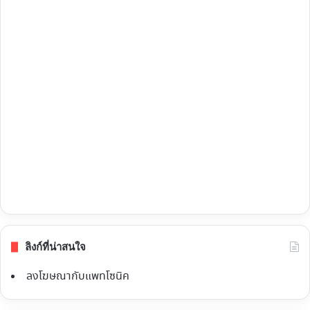
ลิงก์ที่น่าสนใจ
ลงโฆษณากับแพทโซนิค