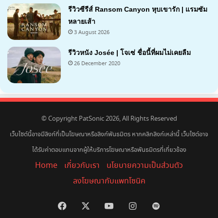
รีวิวซีรีส์ Ransom Canyon หุบเขารัก | แรมซัม
หลายเส้า
3 August 2026
7.1
รีวิวหนัง Josée | โจเซ่ ชื่อนี้ที่ผมไม่เคยลืม
26 December 2020
7.2
© Copyright PatSonic 2026, All Rights Reserved
เว็บไซต์นี้อาจมีลิงก์ที่เป็นโฆษณาหรือลิงก์พันธมิตร หากคลิกลิงก์เหล่านี้ เว็บไซต์อาจ
ได้รับค่าตอบแทนจากผู้ให้บริการโฆษณาหรือพันธมิตรที่เกี่ยวข้อง
Home
เกี่ยวกับเรา
นโยบายความเป็นส่วนตัว
ลงโฆษณากับแพทโซนิค
Facebook
X
YouTube
Instagram
Spotify