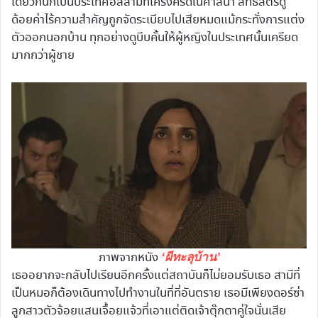
เดียวกันก็เป็นประเทศอิสลามที่เคร่งครัดในศาสนา สิทธิสตรีดู
ด้อยค่าไร้ความสำคัญถูกจัดระเบียบไปเสียหมดแม้กระทั่งการแต่ง
ตัวออกนอกบ้าน ทุกอย่างดูบีบคั้นให้ผู้หญิงในประเทศนั้นเครียด
มากกว่าผู้ชาย
ภาพจากหนัง
‘ผีทะลุบ้าน’
เธออยากจะกลับไปเรียนอีกครั้งแต่สถาบันก็ไม่ยอมรับเธอ สามีที่
เป็นหมอก็ต้องเดินทางไปทำงานในที่ที่อันตราย เธอมีเพียงดอร์ซ่า
ลูกสาวตัวจ้อยแสนเจื้อยแจ้วที่เอาแต่ติดเจ้าตุ๊กตาคู่ใจนั่นเสีย