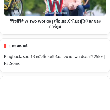
บ้าน
Worlds
เพ
|
ริก
เมื่อ
รีวิวซีรีส์ W Two Worlds | เมื่อเธอเข้าไปอยู่ในโลกของ
ริน
เธอ
การ์ตูน
เข้าไป
อยู่
ใน
1 คอมเมนต์
โลก
ของ
Pingback:
รวม 13 หนังที่ประทับใจของนายแพท ประจำปี 2559 |
การ์ตูน
PatSonic