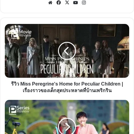
Website
Facebook
X
YouTube
Instagram
รีวิว
Miss
Peregrine's
Home
for
Peculiar
Children
|
รีวิว Miss Peregrine's Home for Peculiar Children |
เรื่อง
เรื่องราวของเด็กสุดประหลาดที่บ้านเพริกริน
ราว
ของ
รีวิว
เด็ก
ซี
สุด
รีส์
ประหลาด
W
ที่
Two