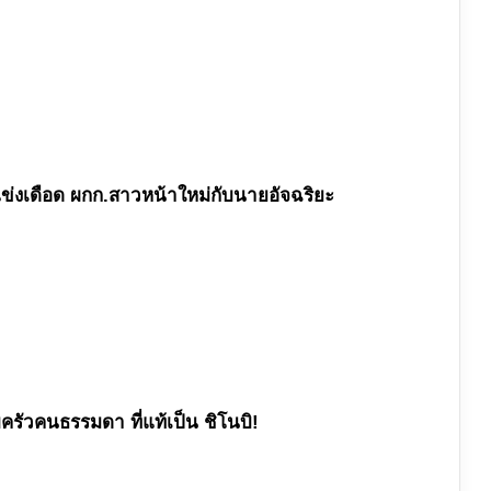
แข่งเดือด ผกก.สาวหน้าใหม่กับนายอัจฉริยะ
บครัวคนธรรมดา ที่แท้เป็น ชิโนบิ!