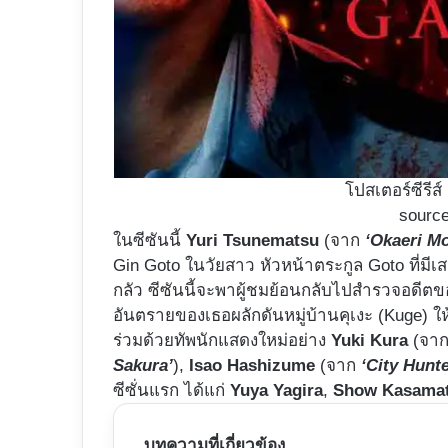
โปสเตอร์ซีรีส์
source
ในซีซันนี้
Yuri Tsunematsu
(จาก
‘Okaeri M
Gin Goto ในวัยสาว หัวหน้าตระกูล Goto ที่ม
กลัว ซีซันนี้จะพาผู้ชมย้อนกลับไปสำรวจอดีตขอ
อันตรายของเธอผลักดันหมู่บ้านคุเงะ (Kuge) ให้ด
ร่วมด้วยทัพนักแสดงใหม่อย่าง
Yuki Kura
(จา
Sakura’
),
Isao Hashizume
(จาก
‘City Hunte
ซีซั่นแรก ได้แก่
Yuya Yagira
,
Show Kasama
บทความที่เกี่ยวข้อง