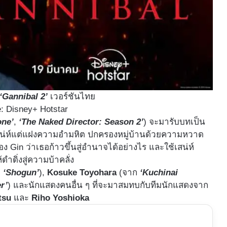
‘Gannibal 2’
เวอร์ชันไทย
: Disney+ Hotstar
one’
,
‘The Naked Director: Season 2’
) จะมารับบทเป็น
ีเสน่ห์แต่แฝงความอำมหิต ปกครองหมู่บ้านด้วยความหวาด
ง Gin ว่าเธอก้าวขึ้นสู่อำนาจได้อย่างไร และใช้เสน่ห์
ำดิ่งสู่ความบ้าคลั่ง
ก
‘Shogun’
),
Kosuke Toyohara
(จาก
‘Kuchinai
r’
) และนักแสดงคนอื่น ๆ ที่จะมาสมทบกับทีมนักแสดงจาก
tsu
และ
Riho Yoshioka