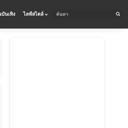
บันเทิง
ไลฟ์สไตล์
ค้น