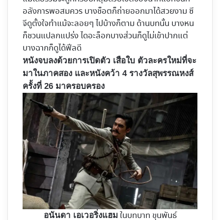
อลังการพอสมควร บางช็อตก็ถ่ายออกมาได้สวยงาม ซี
จีดูตั้งใจทำแม้จะลอยๆ ไปบ้างก็ตาม ด้านบทนั้น บางหน
ก็ชวนแปลกแปร่ง ไดอะล็อกบางส่วนก็ดูไม่เข้าปากแต่
บางฉากก็ดูได้ฟีลดี
หนังจบลงด้วยการเปิดตัว เสือใบ ตัวละครใหม่ที่จะ
มาในภาคสอง และหนังคว้า 4 รางวัลสุพรรณหงส์
ครั้งที่ 26 มาครอบครอง
ในบทบาท ขุนพันธ์
อนันดา เอเวอริ่งแฮม