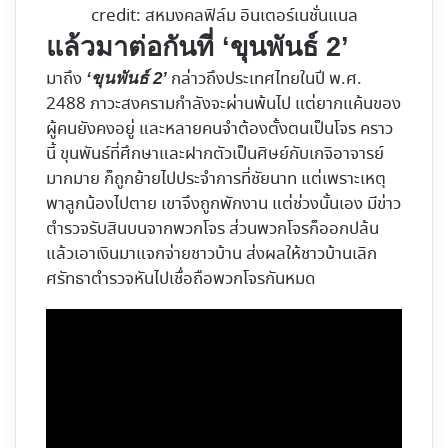
credit: สหมงคลฟิล์ม อินเตอร์เนชั่นแนล
แล้วมาต่อกันที่ ‘ขุนพันธ์ 2’
มาถึง
กล่าวถึงประเทศไทยในปี พ.ศ.
‘ขุนพันธ์ 2’
2488 ภาวะสงครามกำลังจะผ่านพ้นไป แต่ยากแค้นของ
ผู้คนยังคงอยู่ และหลายคนจำต้องตั้งตนเป็นโจร คราว
นี้ ขุนพันธ์ที่ศึกษาและฝากตัวเป็นศิษย์กับเกจิอาจารย์
มากมาย ก็ถูกย้ายไปประจำการที่ชัยนาท แต่เพราะเหตุ
พาลูกน้องไปตาย เขาจึงถูกพักงาน แต่ช่วงนั้นเอง มีข่าว
ตำรวจรับสินบนจากพวกโจร ส่วนพวกโจรก็ออกปล้น
แล้วเอาเงินมาแจกจ่ายชาวบ้าน ส่งผลให้ชาวบ้านเลิก
ศรัทธาตำรวจหันไปเชื่อถือพวกโจรกันหมด