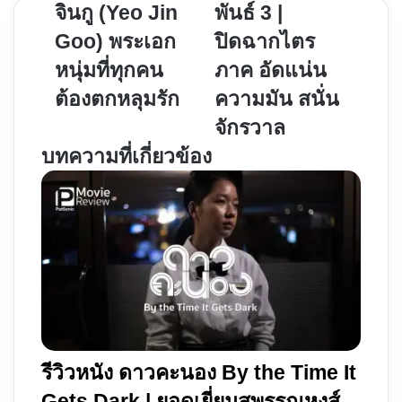
ผล
หนัง
จินกู (Yeo Jin
พันธ์ 3 |
งาน
ขุน
Goo) พระเอก
ปิดฉากไตร
ยอ
พันธ์
หนุ่มที่ทุกคน
ภาค อัดแน่น
จิ
3
นกู
|
ต้องตกหลุมรัก
ความมัน สนั่น
(Yeo
ปิดฉาก
จักรวาล
Jin
ไตร
บทความที่เกี่ยวข้อง
Goo)
ภาค
พระเอก
อัด
หนุ่ม
แน่น
ที่
ความ
ทุก
มัน
คน
สนั่น
ต้อง
จักรวาล
ตกหลุม
รัก
รีวิวหนัง ดาวคะนอง By the Time It
Gets Dark | ยอดเยี่ยมสุพรรณหงส์