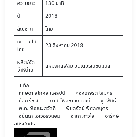
ความยาว
130 นาที
ปี
2018
สัญชาติ
ไทย
เข้าฉายใน
23 สิงหาคม 2018
ไทย
ผลิต/จัด
สหมงคลฟิล์ม อินเตอร์เนชั่นแนล
จำหน่าย
แท็ก
กฤษดา สุโกศล แคลปป์
ก้องเกียรติ โขมศิริ
ก้อย รัชวิน
กานต์พิสชา เกตุมณี
ขุนพันธ์
พ.ท. วันชนะ สวัสดี
พิมลรัตน์ พิศลยบุตร
อนันดา เอเวอริงแฮม
อาภา ภาวิไล
อารักษ์
อมรศุภศิริ
Follow