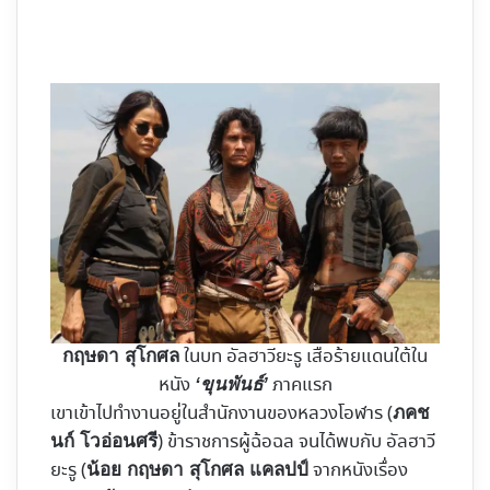
ในบท อัลฮาวียะรู เสือร้ายแดนใต้ใน
กฤษดา สุโกศล
หนัง
ภาคแรก
‘ขุนพันธ์’
เขาเข้าไปทำงานอยู่ในสำนักงานของหลวงโอฬาร (
ภคช
) ข้าราชการผู้ฉ้อฉล จนได้พบกับ อัลฮาวี
นก์ โวอ่อนศรี
ยะรู (
จากหนังเรื่อง
น้อย กฤษดา สุโกศล แคลปป์