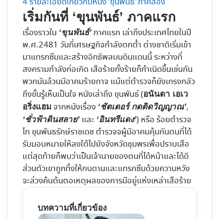
4
รายละเอียดเกี่ยวกับหนัง ‘ขุนพันธ์’ ภาคสอง
เริ่มกันที่ ‘ขุนพันธ์’ ภาคแรก
เรื่องราวใน
ภาคแรก เล่าถึงประเทศไทยในปี
‘ขุนพันธ์’
พ.ศ.2481 วันที่เศรษฐกิจกำลังตกต่ำ ต่างชาติเริ่มเข้า
มาแทรกซึมและสร้างอิทธิพลบนดินแดนนี้ ระหว่างที่
สงครามกำลังก่อเกิด เสือร้ายทั้งร้ายก็กำเนิดขึ้นเช่นกัน
พวกมันล้วนมีอาคมร้ายกาจ แม้แต่ตำรวจก็ยังเกรงกลัว
ถึงขั้นรู้เห็นเป็นใจ หนังเล่าถึง ขุนพันธ์ (
อนันดา เอเว
จากหนังเรื่อง
,
อริ่งแฮม
‘ชัตเตอร์ กดติดวิญญาณ’
และ
) หรือ ร้อยตำรวจ
‘ชั่วฟ้าดินสลาย’
‘อินทรีแดง’
โท ขุนพันธรักษ์ราชเดช ตำรวจจผู้มีอาคมคุ้มกันตนที่ได้
รับมอบหมายให้ลงใต้ไปยังจังหวัดชุมพรเพื่อปราบเสือ
แต่สุดท้ายก็พบว่าเป็นเจ้านายของตนที่ได้หน้าและได้ดี
ส่วนตัวเขาถูกทิ้งให้กบดานและแทรกซึมด้วยความหวัง
จะล่วงค้นต้นตอเหตุผลของการมีอยู่แห่งเหล่าเสือร้าย
บทความที่เกี่ยวข้อง