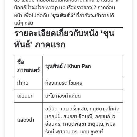
ประโยชน์มากน้อยหรือไม่กับคนอ่านทั้งหลาย แต่อย่าง
น้อยก็น่าจะช่วย wrap up เรื่องราวของ 2 ภาคก่อน
หน้า เพื่อไปต่อกับ
ที่กำลังจะเข้าฉายได้
‘ขุนพันธ์ 3’
แน่ๆ ครับ
รายละเอียดเกี่ยวกับหนัง ‘ขุน
พันธ์’ ภาคแรก
ชื่อ
ขุนพันธ์ / Khun Pan
ภาพยนตร์
กำกับ
ก้องเกียรติ โขมศิริ
เขียนบท
นะโม ทองกำเหนิด
อนันดา เอเวอริ่งแฮม, กฤษดา สุโกศล
แคลปป์, สนธยา ชิตมณี, ภคชนก์ โว
แสดงนำ
อ่อนศรี, กานต์พิสชา เกตุมณี, พิมล
รัตน์ พิศลยบุตร, แดน ชูพงษ์