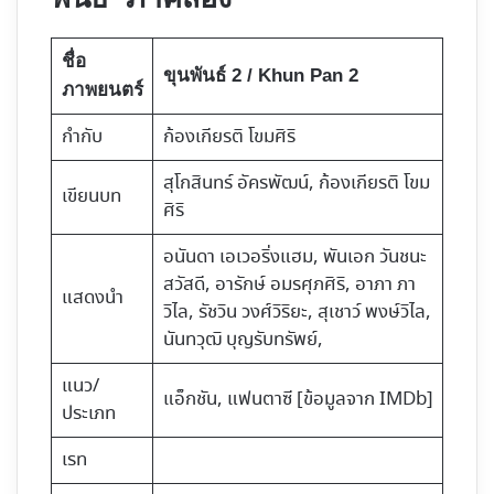
ชื่อ
ขุนพันธ์ 2 / Khun Pan 2
ภาพยนตร์
กำกับ
ก้องเกียรติ โขมศิริ
สุโกสินทร์​ อัครพัฒน์, ก้องเกียรติ โขม
เขียนบท
ศิริ
อนันดา เอเวอริ่งแฮม, พันเอก วันชนะ
สวัสดี, อารักษ์ อมรศุภศิริ, อาภา ภา
แสดงนำ
วิไล, รัชวิน วงศ์วิริยะ, สุเชาว์ พงษ์วิไล,
นันทวุฒิ บุญรับทรัพย์,
แนว/
แอ็กชัน, แฟนตาซี [ข้อมูลจาก IMDb]
ประเภท
เรท