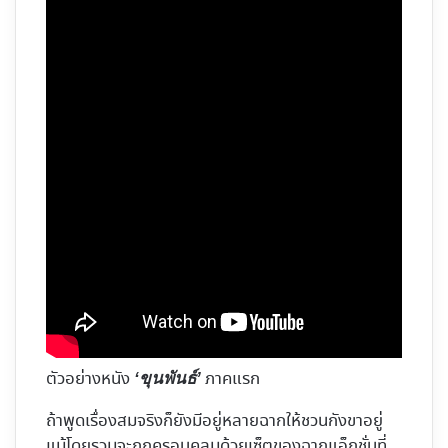
ตัวอย่างหนัง
ภาคแรก
‘ขุนพันธ์’
ถ้าพูดเรื่องสมจริงก็ยังมีอยู่หลายฉากให้ชวนกังขาอยู่
แม้โดยรวมจะถูกครอบคลุมด้วยเซ็ตของฉากแอ็กชั่นที่