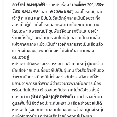
จากหนังเรื่อง
,
อารักษ์ อมรศุภศิริ
‘บอดี้ศพ 19’
’30+
และ
) จอมโจรที่มีบุคลิก
โสด ออน เซล’
‘ดาวคะนอง’
เจ้าชู้ กะล่อน และมีปมในวัยเด็กผู้กลายเป็นมือขวา ทั้ง
สองเป็นผู้นำแก๊งโจรที่มีอิทธิพลมากในเขตภาคกลาง
โดยเฉพาะสุพรรณบุรี ขุนพันธ์จึงแทรกซึมและขอเข้า
ร่วมแก๊งในฐานะเสือบุตร์ จนในที่สุดกลายเป็นสามเสือ
แห่งภาคกลาง แม้จะเป็นตำรวจที่กลายร่างเป็นเสือแล้ว
แต่ข้างในของขุนพันธ์ก็ยังหวั่นใจในคำสาบานของ
ตนเองอยู่
หนังเล่าไปถึงหลวงธรรมรงค์นายอำเภอใหญ่ ผู้เคยร่วม
มือเสือฝ้ายแต่เปลี่ยนวิถีไปเป็นผู้แทน ซึ่งเสือฝ้ายก็มอง
ว่าพวกนักการเมืองก็ไม่ต่างอะไรกับโจร หนังภาคนี้จึง
ขยายจากการแค่วิพากษ์ตำรวจมาวิพากษ์นักการเมือง
พร้อมกันไปด้วย ตำรวจเองก็ประกาศไม่กลัวโจร ส่งผู้
กองอัศวิน (
) นายตำรวจเข้ามา
นันทวุฒิ บุญรับทรัพย์
ดูแลพื้นที่นี้ จึงต้องปะทะกับเหล่า 3 เสืออย่างช่วยไม่ได้
หนังพาไปรู้จักกับความอ่อนโยนของเหล่าเสือผู้ยิ่งใหญ่ที่
กุมหัวใจชาวบ้าน ที่ทำให้เสือร้ายยังคงอยู่เรื่อยมา