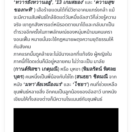
,
และ
‘ทวารยังหวานอยู่’
’13 เกมสยอง’
‘ความสุข
) เสือร้ายแดนใต้ที่มีวิชาอาคมแกร่งกล้า แม้
ของกะทิ’
จะมีความสัมพันธ์ใกล้ชิดแต่วันหนึ่งอัลฮาวีก็ล่วงรู้ความ
จริง เขาถูกสังหารแต่หนีรอดตายมาได้และกลับมาเป็น
ตำรวจอีกครั้งในภาพลักษณ์ของหนุ่มหน้ามนคนเครา
งอนเฟิ้ม หมายมั่นจะใช้กฎหมายผดุงความยุติธรรมให้
กับสังคม
ภาคแรกนั้นดูคล้ายจะไม่มีนางเอกที่แท้จริง ผู้หญิงใน
ภาคนี้ที่โดดเด่นก็มีอยู่หลายคน ไม่ว่าจะเป็น มาลัย
(
) หรือ บุหงา (
กานต์พิสชา เกตุมณี
พิมลรัตน์ พิศลย
) คนหนึ่งเป็นพี่น้องกับไข่โถ (
จาก
บุตร
สนธยา ชิตมณี
หนัง
และ
) คนที่ช่วยเหลือ
‘มหา’ลัยเหมืองแร่’
‘ไชยา’
ขุนพันธ์หลายสิ่ง อีกคนเป็นลูกน้องของอัลฮาวี บทหนัง
เขียนให้ทั้งสองต่างก็มีความโรแมนซ์กับขุนพันธ์