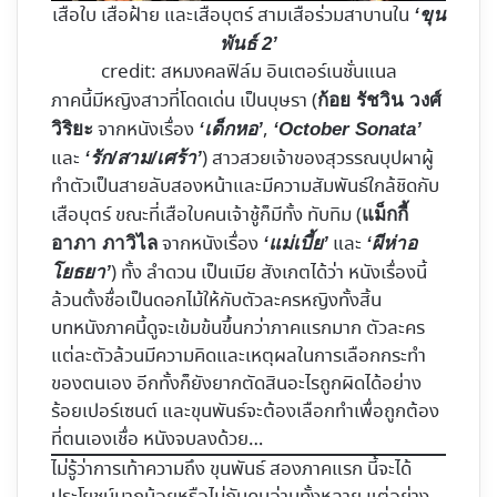
เสือใบ เสือฝ้าย และเสือบุตร์ สามเสือร่วมสาบานใน
‘ขุน
พันธ์ 2’
credit: สหมงคลฟิล์ม อินเตอร์เนชั่นแนล
ภาคนี้มีหญิงสาวที่โดดเด่น เป็นบุษรา (
ก้อย รัชวิน วงศ์
จากหนังเรื่อง
,
วิริยะ
‘เด็กหอ’
‘October Sonata’
และ
) สาวสวยเจ้าของสุวรรณบุปผาผู้
‘รัก/สาม/เศร้า’
ทำตัวเป็นสายลับสองหน้าและมีความสัมพันธ์ใกล้ชิดกับ
เสือบุตร์ ขณะที่เสือใบคนเจ้าชู้ก็มีทั้ง ทับทิม (
แม็กกี้
จากหนังเรื่อง
และ
อาภา ภาวิไล
‘แม่เบี้ย’
‘ผีห่าอ
) ทั้ง ลำดวน เป็นเมีย สังเกตได้ว่า หนังเรื่องนี้
โยธยา’
ล้วนตั้งชื่อเป็นดอกไม้ให้กับตัวละครหญิงทั้งสิ้น
บทหนังภาคนี้ดูจะเข้มข้นขึ้นกว่าภาคแรกมาก ตัวละคร
แต่ละตัวล้วนมีความคิดและเหตุผลในการเลือกกระทำ
ของตนเอง อีกทั้งก็ยังยากตัดสินอะไรถูกผิดได้อย่าง
ร้อยเปอร์เซนต์ และขุนพันธ์จะต้องเลือกทำเพื่อถูกต้อง
ที่ตนเองเชื่อ หนังจบลงด้วย…
ไม่รู้ว่าการเท้าความถึง ขุนพันธ์ สองภาคแรก นี้จะได้