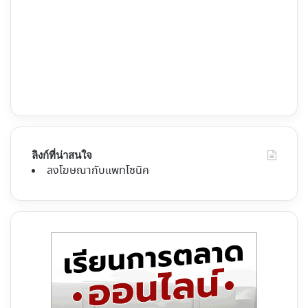
ลิงก์ที่น่าสนใจ
ลงโฆษณากับแพทโซนิค