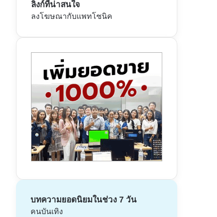
ลิงก์ที่น่าสนใจ
ลงโฆษณากับแพทโซนิค
บทความยอดนิยมในช่วง 7 วัน
คนบันเทิง