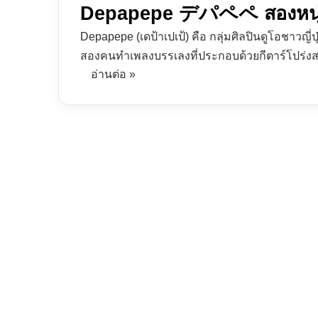
Depapepe デパペペ สองหนุ่มน
Depapepe (เดป้าเปเป้) คือ กลุ่มศิลปินดูโอชาวญี่ป
สองคนทำเพลงบรรเลงที่ประกอบด้วยกีตาร์โปร่งส
อ่านต่อ »