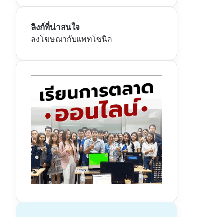
ลิงก์ที่น่าสนใจ
ลงโฆษณากับแพทโซนิค