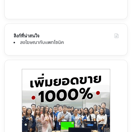
ลิงก์ที่น่าสนใจ
ลงโฆษณากับแพทโซนิค