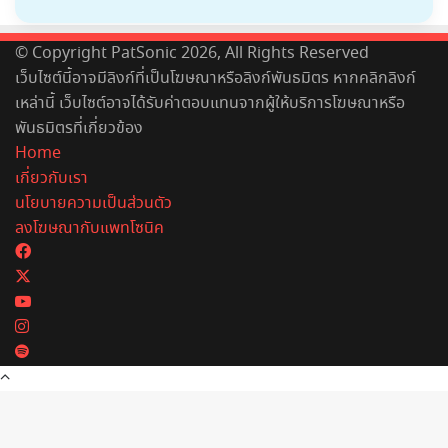
© Copyright PatSonic 2026, All Rights Reserved
เว็บไซต์นี้อาจมีลิงก์ที่เป็นโฆษณาหรือลิงก์พันธมิตร หากคลิกลิงก์
เหล่านี้ เว็บไซต์อาจได้รับค่าตอบแทนจากผู้ให้บริการโฆษณาหรือ
พันธมิตรที่เกี่ยวข้อง
Home
เกี่ยวกับเรา
นโยบายความเป็นส่วนตัว
ลงโฆษณากับแพทโซนิค
Facebook
X
YouTube
Instagram
Spotify
Back
to
top