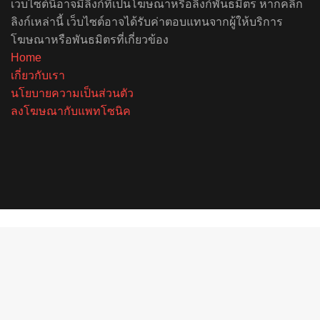
เว็บไซต์นี้อาจมีลิงก์ที่เป็นโฆษณาหรือลิงก์พันธมิตร หากคลิก
ลิงก์เหล่านี้ เว็บไซต์อาจได้รับค่าตอบแทนจากผู้ให้บริการ
โฆษณาหรือพันธมิตรที่เกี่ยวข้อง
Home
เกี่ยวกับเรา
นโยบายความเป็นส่วนตัว
ลงโฆษณากับแพทโซนิค
Facebook
X
YouTube
Instagram
Spotify
Back
to
top
button