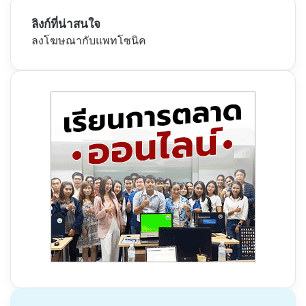
ลิงก์ที่น่าสนใจ
ลงโฆษณากับแพทโซนิค