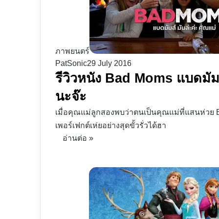
ภาพยนตร์
PatSonic
29 July 2016
รีวิวหนัง Bad Moms แบดมัมส์
นะจ๊ะ
เมื่อคุณแม่ลูกสองพบว่าตนเป็นคุณแม่ที่แสนห่วย B
เพอร์เฟกต์เห่ยอย่างสุดขั้วรั่วได้ฮา
อ่านต่อ »