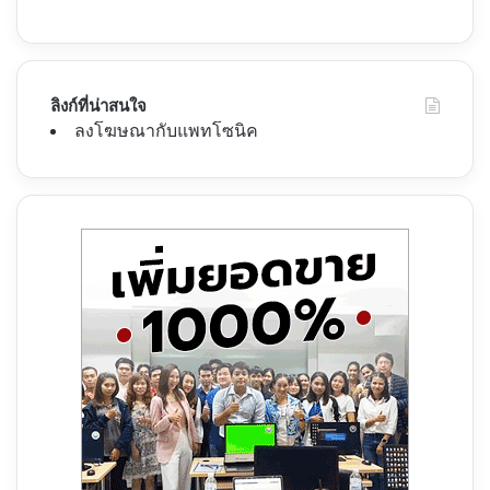
ลิงก์ที่น่าสนใจ
ลงโฆษณากับแพทโซนิค