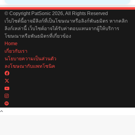
© Copyright PatSonic 2026, All Rights Reserved
เว็บไซต์นี้อาจมีลิงก์ที่เป็นโฆษณาหรือลิงก์พันธมิตร หากคลิก
ลิงก์เหล่านี้ เว็บไซต์อาจได้รับค่าตอบแทนจากผู้ให้บริการ
โฆษณาหรือพันธมิตรที่เกี่ยวข้อง
Home
เกี่ยวกับเรา
นโยบายความเป็นส่วนตัว
ลงโฆษณากับแพทโซนิค
Facebook
X
YouTube
Instagram
Spotify
Back
to
top
button