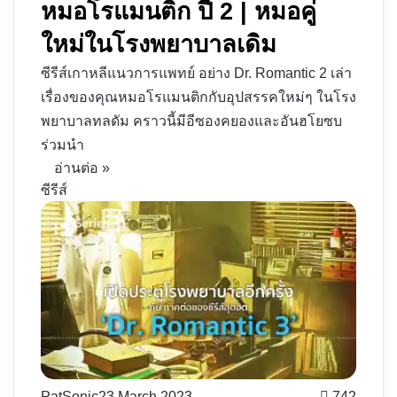
หมอโรแมนติก ปี 2 | หมอคู่
ใหม่ในโรงพยาบาลเดิม
ซีรีส์เกาหลีแนวการแพทย์ อย่าง Dr. Romantic 2 เล่า
เรื่องของคุณหมอโรแมนติกกับอุปสรรคใหม่ๆ ในโรง
พยาบาลทลดัม คราวนี้มีอีซองคยองและอันฮโยซบ
ร่วมนำ
อ่านต่อ »
ซีรีส์
PatSonic
23 March 2023
742