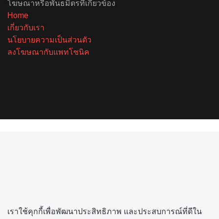
โฆษณาหรือพันธมิตรที่เกี่ยวข้อง
Home
เกี่ยวกับเรา
นโยบายความเป็นส่วนตัว
ลงโฆษณากับแพทโซนิค
Facebook
X
YouTube
Instagram
Spotify
Back
to
top
button
เราใช้คุกกี้เพื่อพัฒนาประสิทธิภาพ และประสบการณ์ที่ดีใน