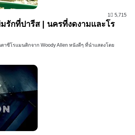
1
5,715
่มรักที่ปารีส | นครที่งดงามและโร
แฟนตาซีโรแมนติกจาก Woody Allen หนังดีๆ ที่นำแสดงโดย