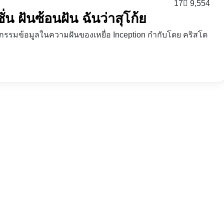
17
9,554
ั่น ฝันซ้อนฝัน ฉันว่าสุโก้ย
รกรรมข้อมูลในความฝันของเหยื่อ Inception กำกับโดย คริสโต