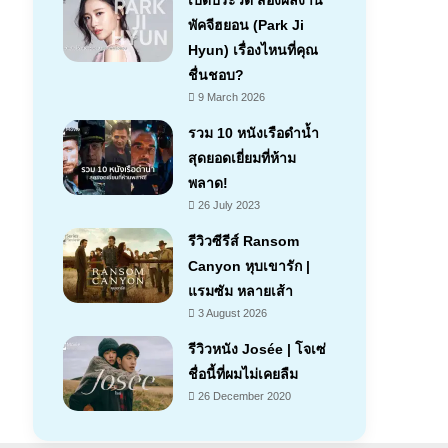
เปิดประวัติ ส่องผลงาน
พัคจีฮยอน (Park Ji
Hyun) เรื่องไหนที่คุณ
ชื่นชอบ?
9 March 2026
รวม 10 หนังเรือดำน้ำ
สุดยอดเยี่ยมที่ห้าม
พลาด!
26 July 2023
รีวิวซีรีส์ Ransom
Canyon หุบเขารัก |
แรมซัม หลายเส้า
7.1
3 August 2026
รีวิวหนัง Josée | โจเซ่
ชื่อนี้ที่ผมไม่เคยลืม
26 December 2020
7.2