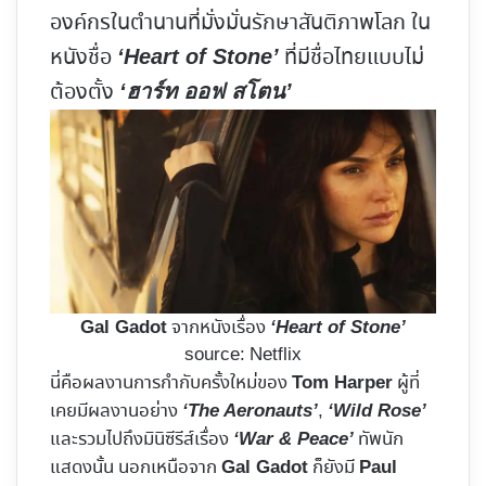
องค์กรในตำนานที่มั่งมั่นรักษาสันติภาพโลก ใน
หนังชื่อ
ที่มีชื่อไทยแบบไม่
‘Heart of Stone’
ต้องตั้ง
‘ฮาร์ท ออฟ สโตน’
จากหนังเรื่อง
Gal Gadot
‘Heart of Stone’
source: Netflix
นี่คือผลงานการกำกับครั้งใหม่ของ
ผู้ที่
Tom Harper
เคยมีผลงานอย่าง
,
‘The Aeronauts’
‘Wild Rose’
และรวมไปถึงมินิซีรีส์เรื่อง
ทัพนัก
‘War & Peace’
แสดงนั้น นอกเหนือจาก
ก็ยังมี
Gal Gadot
Paul