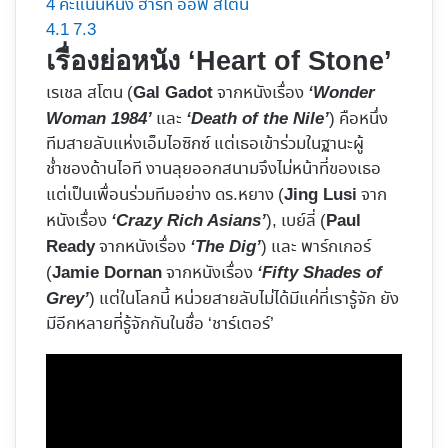
4
คะแนนหนัง ฮาร์ท ออฟ สโตน
4.1
7.3
เรื่องย่อหนัง ‘Heart of Stone’
เรเชล สโตน (
จากหนังเรื่อง
Gal Gadot
‘Wonder
และ
) คือหนึ่ง
Woman 1984’
‘Death of the Nile’
ทีมสายลับแห่งเอ็มไอซิกซ์ แต่เธอเข้าร่วมในฐานะผู้
ช่ำชองด้านไอที งานลุยออกสนามจึงไม่หน้าที่ของเธอ
แต่เป็นเพื่อนร่วมทีมอย่าง ดร.หยาง (
จาก
Jing Lusi
หนังเรื่อง
), เบย์ลี่ (
‘Crazy Rich Asians’
Paul
จากหนังเรื่อง
) และ พาร์กเกอร์
Ready
‘The Dig’
(
จากหนังเรื่อง
Jamie Dornan
‘Fifty Shades of
) แต่ในโลกนี้ หน่วยสายลับไม่ได้มีแค่ที่เรารู้จัก ยัง
Grey’
มีอีกหลายที่รู้จักกันในชื่อ ‘ชาร์เตอร์’