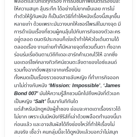
พล็อตและบทได้ทุกเรื่อง การรับชมภาพยนตร์เรื่องนี้จะ
ให้ความสนุก ลุ้นระทึก ได้อย่างไม่ยากเย็นเลย การไม่
ทำตัวให้รู้ทันหนัง ก็เป็นอีกวิธีที่ทำให้หนังเรื่องนี้สนุกขึ้น
หลายเท่า ด้วยเพราะมันวางบทให้เซอร์ไพรส์ในบางจุด มี
การดำเนินเรื่องที่ชวนผู้คนลุ้นไปกับภารกิจของตัวละคร
อยู่ตลอด ดนตรีประกอบก็เร่งเร้าทำให้หัวใจเต้นตามได้
ตลอดเรื่อง งานถ่ายทำก็มีหลายจุดที่ชวนตื่นตา ทั้งฉาก
ร่อนร่มเรี่ยดินตามวิถีทีเดอะฮาร์ทคำนวณไว้ให้ ฉากซิ่ง
มอเตอร์ไซค์กลางทิวทัศน์ชวนตะลึงตาของไอซ์แลนด์
รวมทั้งฉากดิ่งพสุธาจากเครื่องบิน
ทั้งหมดเป็นเรื่องราวของสายลับหญิง ที่ทำภารกิจออก
มาไม่ต่างกับหนัง
,
‘Mission: Impossible’
‘James
มันให้ความรู้สึกชวนนึกไปถึงหนังที่ตัวเอก
Bond 007’
เป็นหญิง
ขึ้นมาทันทีทันใด
‘Salt’
แต่สำหรับนักดูหนังผู้ช่ำชอง ย่อมจะคาดเดาเรื่องราวได้
ไม่ยาก เพราะมันมีหนัง/ซีรีส์ที่เล่าด้วยพล็อตทำนองนี้มา
ก่อนแล้ว และอาจสัมผัสได้ถึงช่องโหว่ที่ทำให้เรื่องไม่
สมจริง เชื่อว่า คนกลุ่มนี้จะได้ดูหนังแล้วบอกว่าไม่สนุก