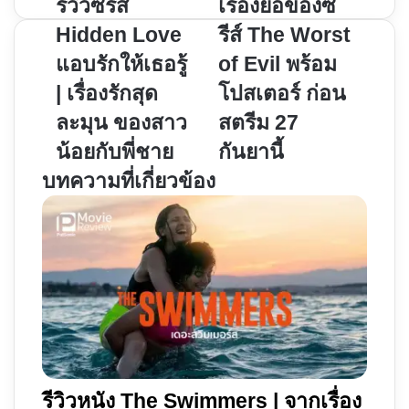
รีวิว
เรื่อง
รีวิวซีรีส์
เรื่องย่อของซี
ซี
ย่อ
Hidden Love
รีส์ The Worst
รีส์
ของ
แอบรักให้เธอรู้
of Evil พร้อม
Hidden
ซี
| เรื่องรักสุด
โปสเตอร์ ก่อน
Love
รีส์
แอบ
The
ละมุน ของสาว
สตรีม 27
รัก
Worst
น้อยกับพี่ชาย
กันยานี้
ให้
of
บทความที่เกี่ยวข้อง
เธอ
Evil
รู้
พร้อม
|
โปสเตอร์
เรื่อง
ก่อน
รัก
สตรี
สุด
ม
ละมุน
27
ของ
กันยา
สาว
นี้
น้อย
รีวิวหนัง The Swimmers | จากเรื่อง