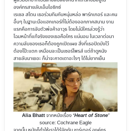
ผู้สวมบทบาทเป็นสายลับสองหน้าที่แทรกซึมอยู่ใน
องค์กรสายลับเอ็มไอซิกซ์
เรเชล สโตน เธอร่วมทีมกับหนุ่มหล่อ พาร์กเกอร์ และคน
อื่นๆ ในฐานะมือแฮกเกอร์ที่ไม่ต้องออกภาคสนาม งาน
แรกคือการจับตัวพ่อค้าอาวุธ โดยไม่มีใครล่วงรู้ว่า
โฉมหน้าที่แท้จริงของเธอคือใคร แน่นอน ในเวลาต่อมา
ความลับของเธอก็ต้องถูกเปิดเผย สิ่งที่เธอปิดบังไว้
ต้องโป๊ะแตก เหมือนจะเป็นเซอร์ไพรส์ แต่ถ้าดูหนัง
สายลับมาเยอะ ก็น่าจะคาดเดาอะไรๆ ได้ไม่ยากเย็น
จากหนังเรื่อง
Alia Bhatt
‘Heart of Stone’
source: Cochrane Eagle
จากนั้น หนังก็ทำให้เราได้รู้จักกับ ชาร์เตอร์ องค์กร