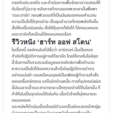
ตรงกับประเทศใด และดำเนินการเพื่อรักษาความสงบให้
กับโลกที่วุ่นวาย หลักการทำงานของพวกเขานั้นพึ่งพา
‘เดอะฮาร์ท’ คอมพิวเตอร์ที่เป็นมันสมองคอยคำนวณ
ความเป็นไปได้ทุกอย่าง เป็นขุมอำนาจที่ทรงพลังถึงขั้น
สั่งให้เครื่องบินถล่ม สั่งให้หุ้นตกก็ยังได้ ได้ครอบครอง
เดอะฮาร์ทก็เหมือนได้ครอบครองโลก
รีวิวหนัง ‘ฮาร์ท ออฟ สโตน’
ในเรื่องนี้ องค์กรลับที่มีชื่อว่า ชาร์เตอร์ นั้นเป็นกอง
กำลังที่ปฏิบัติการอยู่ภายใต้เงามืด โดยใช้เทคโนโลยีสุด
ล้ำในการเก็บรวบรวมข้อมูลขนาดยักษ์มาเพื่อคำนวน
หาความเป็นไปได้ของความสำเร็จในปฏิบัติการต่างๆ
อย่างแม่นยำ จนเหมือนมนุษย์เป็นเพียงผู้ทำตามคำสั่ง
ของเครื่องจักรกล แต่ในอีกด้านหนึ่ง การที่อุปกรณ์ชนิด
นี้มันฉลาดล้ำและสามารถจะแฮ็กทุกอย่างได้ในโลกนั้น ก็
ทำให้มันเป็นจุดอ่อนได้เช่นกัน เมื่อตัวร้ายก็มุ่งหมายจะ
ครอบครอง
และหนังก็ดำเนินเรื่องโดยมีตัวเอกเป็นนักแสดงนำหญิง