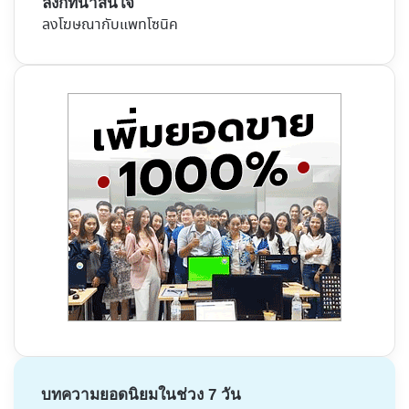
ลิงก์ที่น่าสนใจ
ลงโฆษณากับแพทโซนิค
บทความยอดนิยมในช่วง 7 วัน