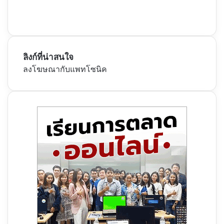
ลิงก์ที่น่าสนใจ
ลงโฆษณากับแพทโซนิค