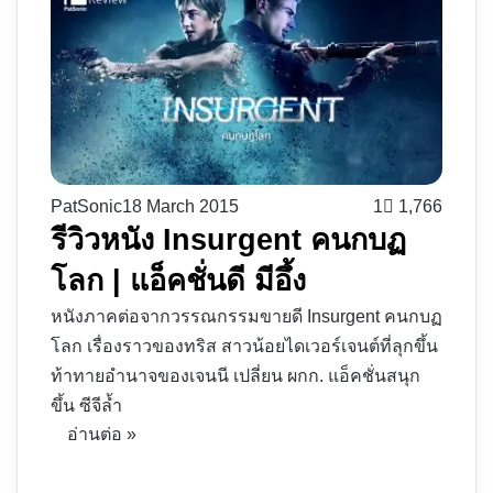
PatSonic
18 March 2015
1
1,766
รีวิวหนัง Insurgent คนกบฏ
โลก | แอ็คชั่นดี มีอึ้ง
หนังภาคต่อจากวรรณกรรมขายดี Insurgent คนกบฏ
โลก เรื่องราวของทริส สาวน้อยไดเวอร์เจนต์ที่ลุกขึ้น
ท้าทายอำนาจของเจนนี เปลี่ยน ผกก. แอ็คชั่นสนุก
ขึ้น ซีจีล้ำ
อ่านต่อ »