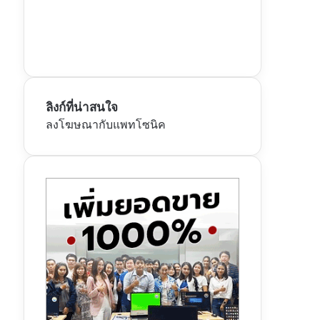
ลิงก์ที่น่าสนใจ
ลงโฆษณากับแพทโซนิค