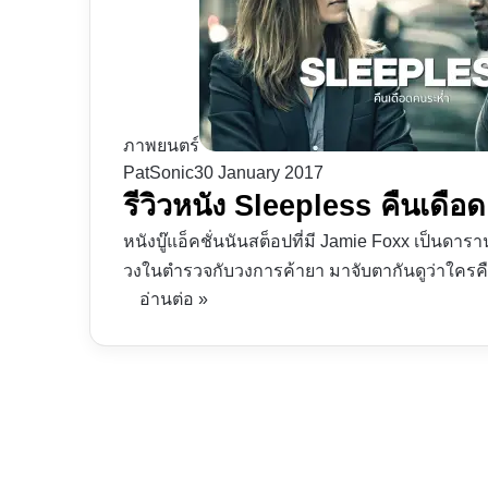
ภาพยนตร์
PatSonic
30 January 2017
รีวิวหนัง Sleepless คืนเด
หนังบู๊แอ็คชั่นนันสต็อปที่มี Jamie Foxx เป็นดา
วงในตำรวจกับวงการค้ายา มาจับตากันดูว่าใครค
อ่านต่อ »