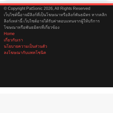
© Copyright PatSonic 2026, All Rights Reserved
เว็บไซต์นี้อาจมีลิงก์ที่เป็นโฆษณาหรือลิงก์พันธมิตร หากคลิก
ลิงก์เหล่านี้ เว็บไซต์อาจได้รับค่าตอบแทนจากผู้ให้บริการ
โฆษณาหรือพันธมิตรที่เกี่ยวข้อง
Home
เกี่ยวกับเรา
นโยบายความเป็นส่วนตัว
ลงโฆษณากับแพทโซนิค
Facebook
X
YouTube
Instagram
Spotify
Back
to
top
button