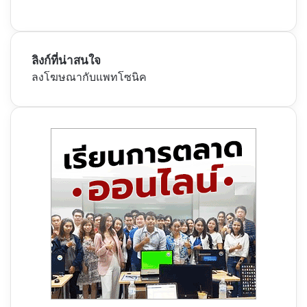
ลิงก์ที่น่าสนใจ
ลงโฆษณากับแพทโซนิค