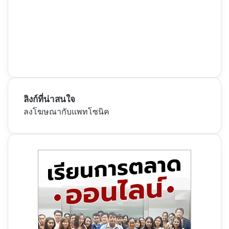
ลิงก์ที่น่าสนใจ
ลงโฆษณากับแพทโซนิค