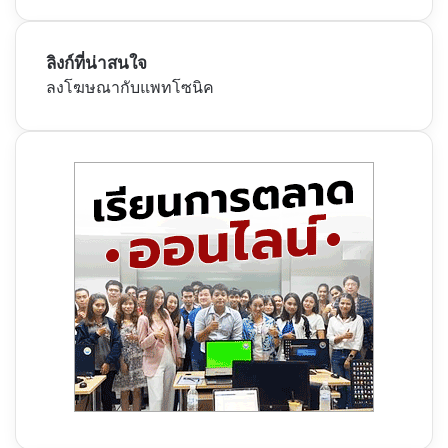
ลิงก์ที่น่าสนใจ
ลงโฆษณากับแพทโซนิค