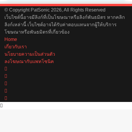
© Copyright PatSonic 2026, All Rights Reserved
เว็บไซต์นี้อาจมีลิงก์ที่เป็นโฆษณาหรือลิงก์พันธมิตร หากคลิก
ลิงก์เหล่านี้ เว็บไซต์อาจได้รับค่าตอบแทนจากผู้ให้บริการ
โฆษณาหรือพันธมิตรที่เกี่ยวข้อง
Home
เกี่ยวกับเรา
นโยบายความเป็นส่วนตัว
ลงโฆษณากับแพทโซนิค
Facebook
X
YouTube
Instagram
Spotify
Back
to
top
button