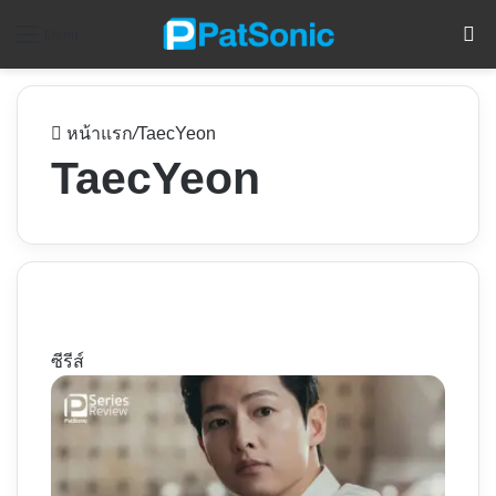
ค
Menu
หน้าแรก
/
TaecYeon
TaecYeon
ซีรีส์