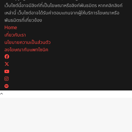
เว็บไซต์นี้อาจมีลิงก์ที่เป็นโฆษณาหรือลิงก์พันธมิตร หากคลิกลิงก์
เหล่านี้ เว็บไซต์อาจได้รับค่าตอบแทนจากผู้ให้บริการโฆษณาหรือ
พันธมิตรที่เกี่ยวข้อง
Home
เกี่ยวกับเรา
นโยบายความเป็นส่วนตัว
ลงโฆษณากับแพทโซนิค
Facebook
X
YouTube
Instagram
Spotify
Back
to
top
button