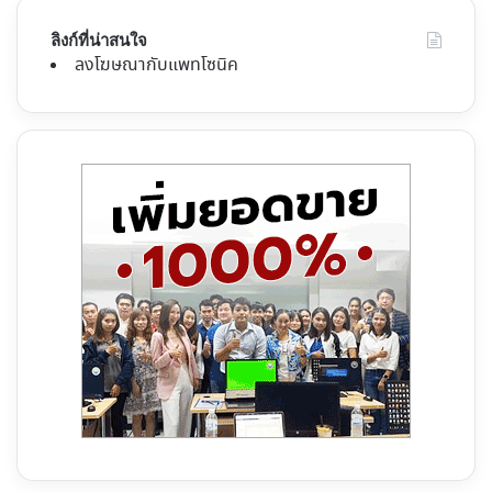
ลิงก์ที่น่าสนใจ
ลงโฆษณากับแพทโซนิค