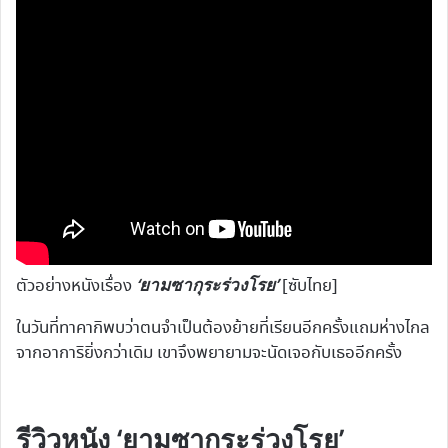
‘ยามซากุระร่วงโรย’
ตัวอย่างหนังเรื่อง
[ซับไทย]
ในวันที่ทาคากิพบว่าตนจำเป็นต้องย้ายที่เรียนอีกครั้งแถมห่างไกล
จากอาการิยิ่งกว่าเดิม เขาจึงพยายามจะนัดเจอกับเธออีกครั้ง
รีวิวหนัง ‘ยามซากุระร่วงโรย’