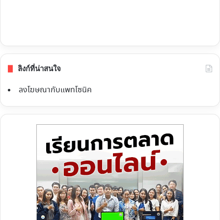
ลิงก์ที่น่าสนใจ
ลงโฆษณากับแพทโซนิค