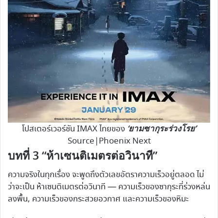
‘ยามซากุระร่วงโรย’
โปสเตอร์เวอร์ชัน IMAX ไทยของ
Source|Phoenix Next
บทที่ 3 “ห้าเซนติเมตรต่อวินาที”
ความจริงในทุกเรื่อง จะพูดถึงตัวเลขอัตราความเร็วอยู่ตลอด ไม่
ว่าจะเป็น ห้าเซนติเมตรต่อวินาที — ความเร็วของซากุระที่ร่วงหล่น
ลงพื้น, ความเร็วของกระสวยอวกาศ และความเร็วของหิมะ