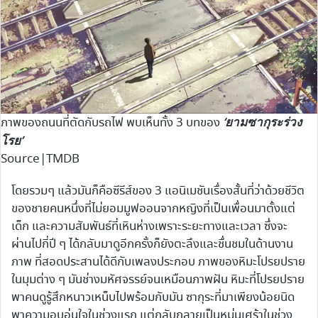
‘ยามซากุระร่วง
ภาพของถนนที่ตัดกับรถไฟ พบเห็นทั้ง 3 บทของ
โรย’
Source|TMDB
โดยรวมๆ แล้วมันก็คือซีรีส์ของ 3 แอนิเมชันเรื่องสั้นที่ว่าด้วยชีวิต
ของชายคนหนึ่งที่ไม่ยอมมูฟออนจากหญิงที่เป็นเพื่อนมาตั้งแต่
เด็ก และความสัมพันธ์ที่เหินห่างเพราะระยะทางและเวลา ซึ่งจะ
ผ่านไปกี่ปี ๆ ได้กลับมาดูอีกครั้งก็ยังตะลึงและชื่นชมในด้านงาน
ภาพ ที่สอดประสานได้ดีกับเพลงประกอบ ภาพของหิมะโปรยปราย
ในมุมต่าง ๆ มันช่างมหัศจรรย์จนเหมือนภาพฝัน หิมะที่โปรยปราย
พาคนดูรู้สึกหนาวเหน็บไปพร้อมกับมัน ซากุระที่มาเพียงน้อยนิด
พาความอบอุ่นใจในช่วงแรก แต่กลับกลายเป็นหม่นเศร้าในช่วง