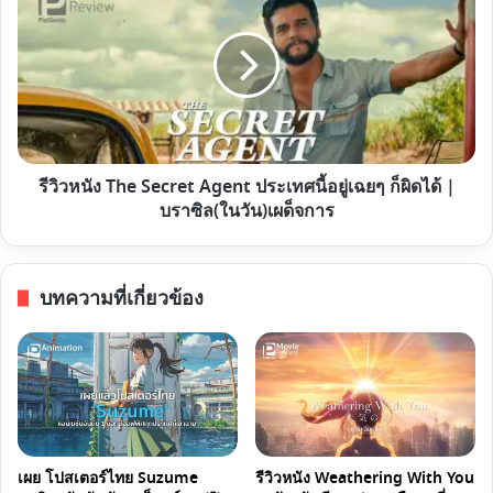
ไป
หนัง
อีก
The
ขั้น
Secret
Agent
ประเทศ
นี้
อยู่
รีวิวหนัง The Secret Agent ประเทศนี้อยู่เฉยๆ ก็ผิดได้ |
เฉยๆ
บราซิล(ในวัน)เผด็จการ
ก็
ผิด
ได้
บทความที่เกี่ยวข้อง
|
บราซิล(ใน
วัน)เผด็จการ
เผย โปสเตอร์ไทย Suzume
รีวิวหนัง Weathering With You