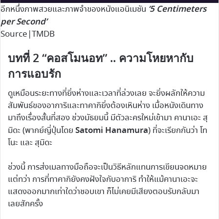
‘5 Centimeters
อีกหนึ่งภาพสวยและภาพจำของหนังแอนิเมชัน
per Second’
Source|TMDB
บทที่ 2 “คอสโมนอท” .. ความโหยหากับ
การแอบรัก
ดูเหมือนระยะทางที่ยิ่งห่างและเวลาที่ล่วงเลย จะยิ่งผลักให้ความ
สัมพันธ์ของอาการิและทาคากิยิ่งต้องเหินห่าง เมื่อหนังเดินทาง
มาถึงเรื่องสั้นที่สอง ช่วงมัธยมนี้ มีตัวละครใหม่เข้ามา คานาเอะ สุ
Satomi Hanamura
มิดะ (พากย์ญี่ปุ่นโดย
) ที่จะเรียกกันว่า โท
โนะ และ สุมิดะ
ช่วงนี้ การส่งเมลทางมือถือจะเป็นวิธีหลักแทนการเขียนจดหมาย
แต่ทว่า การที่ทาคากิยังคงฝังใจกับอาการิ ทำให้แม้คานาเอะจะ
แสดงออกมากเท่าใดว่าชอบเขา ก็ไม่เคยมีเสียงตอบรับกลับมา
เลยสักครั้ง