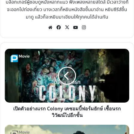
บล็อกเกอร์ผู้ชอบดูหนังหลากแนว ฟังเพลงหลายสไตล์ มีเวลาว่างก็
จะออกไปท่องเที่ยว บางเวลาก็หยิบหนังสือขึ้นมาอ่าน หยิบซีรีส์ขึ้น
มาดู แล้วก็จะหยิบมาเขียนให้ทุกคนได้อ่านกัน
Website
Facebook
X
YouTube
Instagram
เปิด
ตัวอย่าง
แรก
Colony
เค
ซอมบี้
ฟอร์ม
ยักษ์
เปิดตัวอย่างแรก Colony เคซอมบี้ฟอร์มยักษ์ เชื้อนรก
เชื้อ
วิวัฒน์ไปอีกขั้น
นรก
วิวัฒน์
รีวิว