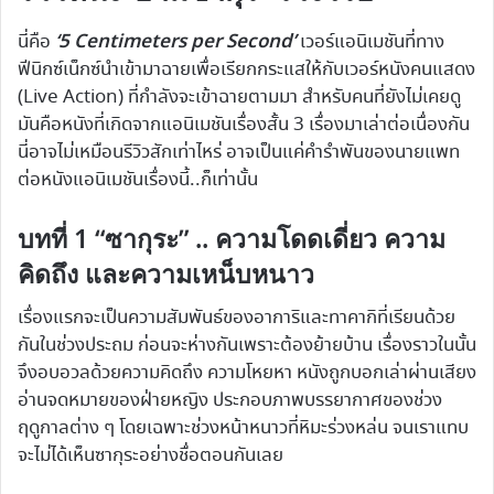
‘5 Centimeters per Second’
นี่คือ
เวอร์แอนิเมชันที่ทาง
ฟีนิกซ์เน็กซ์นำเข้ามาฉายเพื่อเรียกกระแสให้กับเวอร์หนังคนแสดง
(Live Action) ที่กำลังจะเข้าฉายตามมา สำหรับคนที่ยังไม่เคยดู
มันคือหนังที่เกิดจากแอนิเมชันเรื่องสั้น 3 เรื่องมาเล่าต่อเนื่องกัน
นี่อาจไม่เหมือนรีวิวสักเท่าไหร่ อาจเป็นแค่คำรำพันของนายแพท
ต่อหนังแอนิเมชันเรื่องนี้..ก็เท่านั้น
บทที่ 1 “ซากุระ” .. ความโดดเดี่ยว ความ
คิดถึง และความเหน็บหนาว
เรื่องแรกจะเป็นความสัมพันธ์ของอาการิและทาคากิที่เรียนด้วย
กันในช่วงประถม ก่อนจะห่างกันเพราะต้องย้ายบ้าน เรื่องราวในนั้น
จึงอบอวลด้วยความคิดถึง ความโหยหา หนังถูกบอกเล่าผ่านเสียง
อ่านจดหมายของฝ่ายหญิง ประกอบภาพบรรยากาศของช่วง
ฤดูกาลต่าง ๆ โดยเฉพาะช่วงหน้าหนาวที่หิมะร่วงหล่น จนเราแทบ
จะไม่ได้เห็นซากุระอย่างชื่อตอนกันเลย