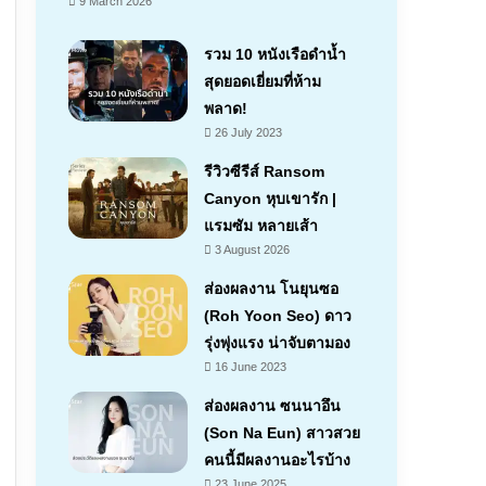
9 March 2026
รวม 10 หนังเรือดำน้ำ
สุดยอดเยี่ยมที่ห้าม
พลาด!
26 July 2023
รีวิวซีรีส์ Ransom
Canyon หุบเขารัก |
แรมซัม หลายเส้า
7.1
3 August 2026
ส่องผลงาน โนยุนซอ
(Roh Yoon Seo) ดาว
รุ่งพุ่งแรง น่าจับตามอง
16 June 2023
ส่องผลงาน ซนนาอึน
(Son Na Eun) สาวสวย
คนนี้มีผลงานอะไรบ้าง
23 June 2025