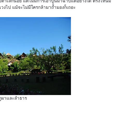
ะดับตาเล็กน้อย แต่ไม่มีการเอาปูนมาฉาบแต่อย่างใด ตรงไหนมี
้ระแวงไป แม้จะไม่มีใครกล้ามาถ้ำมองก็เถอะ
ภูผาและลำธาร