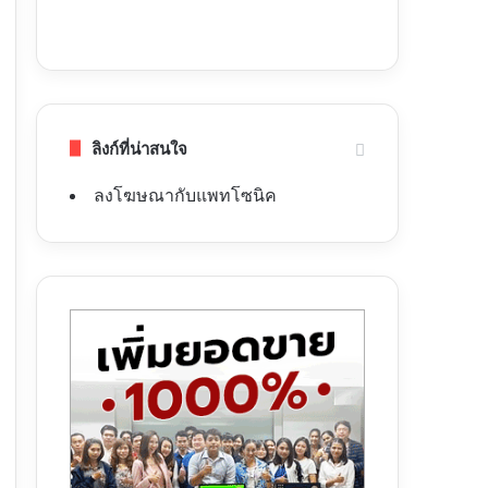
ลิงก์ที่น่าสนใจ
ลงโฆษณากับแพทโซนิค