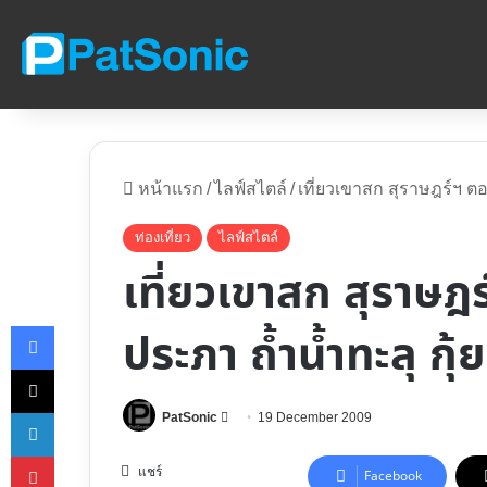
หน้าแรก
/
ไลฟ์สไตล์
/
เที่ยวเขาสก สุราษฎร์ฯ ตอน
ท่องเที่ยว
ไลฟ์สไตล์
เที่ยวเขาสก สุราษฎร์
Facebook
ประภา ถ้ำน้ำทะลุ กุ
X
LinkedIn
Follow
PatSonic
19 December 2009
on
Pinterest
X
แชร์
Facebook