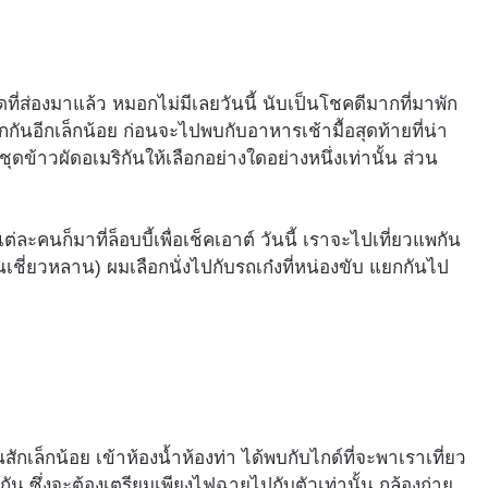
แดดที่ส่องมาแล้ว หมอกไม่มีเลยวันนี้ นับเป็นโชคดีมากที่มาพัก
ันอีกเล็กน้อย ก่อนจะไปพบกับอาหารเช้ามื้อสุดท้ายที่น่า
ับชุดข้าวผัดอเมริกันให้เลือกอย่างใดอย่างหนึ่งเท่านั้น ส่วน
ะคนก็มาที่ล็อบบี้เพื่อเช็คเอาต์ วันนี้ เราจะไปเที่ยวแพกัน
อนเชี่ยวหลาน) ผมเลือกนั่งไปกับรถเก๋งที่หน่องขับ แยกกันไป
นสักเล็กน้อย เข้าห้องน้ำห้องท่า ได้พบกับไกด์ที่จะพาเราเที่ยว
กัน ซึ่งจะต้องเตรียมเพียงไฟฉายไปกับตัวเท่านั้น กล้องถ่าย