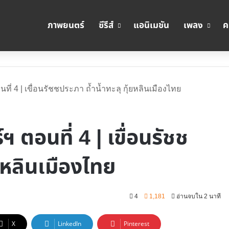
ภาพยนตร์
ซีรีส์
แอนิเมชัน
เพลง
ค
ที่ 4 | เขื่อนรัชชประภา ถ้ำน้ำทะลุ กุ้ยหลินเมืองไทย
ฯ ตอนที่ 4 | เขื่อนรัชช
้ยหลินเมืองไทย
4
1,181
อ่านจบใน 2 นาที
X
LinkedIn
Pinterest