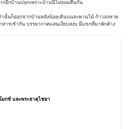
ากอีกบ้านปลุกเพราะบ้านนี้ไม่ยอมตื่นกัน
เท่านั้นก็ออกจากบ้านหลังน้อยเดินบนสะพานไม้ ก้าวลงหาด
์อาหารเช้ากัน บรรยากาศแสนเงียบสงบ มีแขกที่มาพักค้าง
วนโมกข์ และพระธาตุไชยา