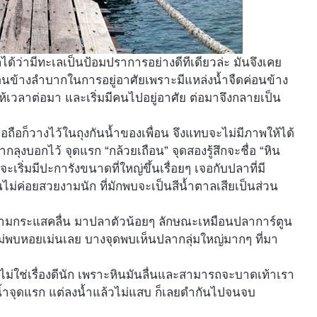
กได้ว่ามีทะเลเป็นป้อมปราการอย่างดีทีเดียวล่ะ มันจึงเคย
่อนข้างลำบากในการอยู่อาศัยเพราะมีแหล่งน้ำจืดค่อนข้าง
ห้เวลาต่อมา และเริ่มมีคนไปอยู่อาศัย ต่อมาจึงกลายเป็น
อถือก็วางไว้ในถุงกันน้ำของเพื่อน จึงแทบจะไม่มีภาพให้ได้
ากลุงบอกไว้ จุดแรก “กล้วยเถือน” จุดสองรู้สึกจะชื่อ “หิน
จะเริ่มมีปะการังขนาดที่ใหญ่ขึ้นเรื่อยๆ เจอกับปลาที่มี
ันไม่ค่อยสวยงามนัก ที่มักพบจะเป็นสีน้ำตาลเสียเป็นส่วน
ไหวตามกระแสคลื่น มาปลาตัวน้อยๆ ลักษณะเหมือนปลาการ์ตูน
ไม่พบหอยเม่นเลย บางจุดพบเห็นปลากลุ่มใหญ่มากๆ ที่มา
้ำไม่ใช่เรื่องดีนัก เพราะหินมันลื่นและสามารถจะบาดเท้าเรา
ดำน้ำจุดแรก แต่ลงน้ำแล้วไม่แสบ ก็เลยดำกันไปจนจบ