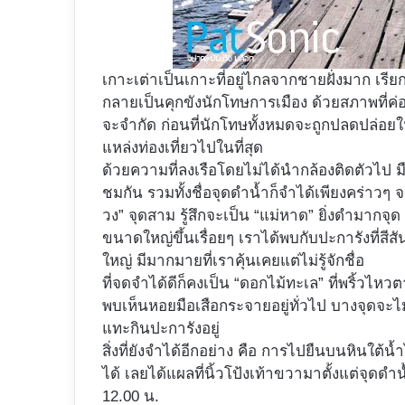
เกาะเต่าเป็นเกาะที่อยู่ไกลจากชายฝั่งมาก เรีย
กลายเป็นคุกขังนักโทษการเมือง ด้วยสภาพที่ค
จะจำกัด ก่อนที่นักโทษทั้งหมดจะถูกปลดปล่อยใ
แหล่งท่องเที่ยวไปในที่สุด
ด้วยความที่ลงเรือโดยไม่ได้นำกล้องติดตัวไป มื
ชมกัน รวมทั้งชื่อจุดดำน้ำก็จำได้เพียงคร่าวๆ จ
วง” จุดสาม รู้สึกจะเป็น “แม่หาด” ยิ่งดำมากจุด 
ขนาดใหญ่ขึ้นเรื่อยๆ เราได้พบกับปะการังที่สีส
ใหญ่ มีมากมายที่เราคุ้นเคยแต่ไม่รู้จักชื่อ
ที่จดจำได้ดีก็คงเป็น “ดอกไม้ทะเล” ที่พริ้ว
พบเห็นหอยมือเสือกระจายอยู่ทั่วไป บางจุดจะ
แทะกินปะการังอยู่
สิ่งที่ยังจำได้อีกอย่าง คือ การไปยืนบนหินใต้น
ได้ เลยได้แผลที่นิ้วโป้งเท้าขวามาตั้งแต่จุด
12.00 น.