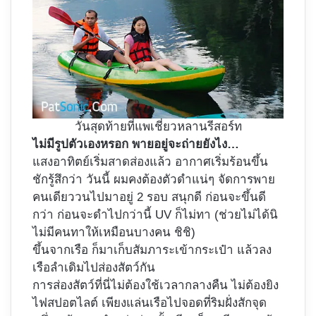
วันสุดท้ายที่แพเชี่ยวหลานรีสอร์ท
ไม่มีรูปตัวเองหรอก พายอยู่จะถ่ายยังไง…
แสงอาทิตย์เริ่มสาดส่องแล้ว อากาศเริ่มร้อนขึ้น
ชักรู้สึกว่า วันนี้ ผมคงต้องตัวดำแน่ๆ จัดการพาย
คนเดียววนไปมาอยู่ 2 รอบ สนุกดี ก่อนจะขึ้นดี
กว่า ก่อนจะดำไปกว่านี้ UV ก็ไม่ทา (ช่วยไม่ได้นิ
ไม่มีคนทาให้เหมือนบางคน ชิชิ)
ขึ้นจากเรือ ก็มาเก็บสัมภาระเข้ากระเป๋า แล้วลง
เรือลำเดิมไปส่องสัตว์กัน
การส่องสัตว์ที่นี่ไม่ต้องใช้เวลากลางคืน ไม่ต้องยิง
ไฟสปอตไลต์ เพียงแล่นเรือไปจอดที่ริมฝั่งสักจุด