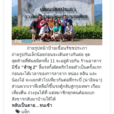
ถ่ายรูปหน้าป้ายเขื่อนรัชชประภา
ถ่ายรูปกันเล็กน้อยก่อนจะเดินทางกันต่อ จุด
สุดท้ายที่พันธมิตรทั้ง 11 จะอยู่ด้วยกัน ร้านอาหาร
มีชื่อ
“ลำพู 2”
ลิ้มรสกั้งผัดพริกไทยดำเป็นครั้งแรก
ก่อนจะได้เวลาของการลาจาก หน่อง หลิน และ
น้องโอ๋ จะแยกตัวไปเที่ยวกันต่อที่กระบี่ (น่าอิจฉา)
ส่วนพวกเราที่เหลือก็ขึ้นรถตู้กลับสู่กรุงเทพฯ เกือบ
เที่ยงคืน ง่วงงุนได้ที่ แต่สมาชิกทุกคนต้องแบก
สังขารกลับมาบ้านให้ได้
หลับเป็นตาย…จนเช้า
แท็ก