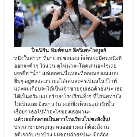
ใบเฟิร์น-พิมพ์ชนก ลือวิเศษไพบูลย์
หนึ่งในสาวๆ ที่มาแอบชอบผม ก็เห็นจะมีคนหนึ่งที่
ออกจะดำๆ ใส่แว่น ดูไม่น่าจะโดดเด่นอะไรเลย
เธอชื่อ “น้ำ” แต่เธอคนนี้แหละที่คอยมองผมแบบ
ยิ้มๆ อยู่ตลอดมา เธอได้เล่นละครเป็นสโนว์ไวท์
และผมเกือบจะได้เป็นเจ้าชายจูบเธอด้วยแนะ เธอ
ได้เป็นดรัมเมเยอร์ของโรงเรียนทั้งๆ ที่โยนคทายัง
ไม่เป็นเลย ยิ่งนานวัน ผมก็ยิ่งเห็นเธอน่ารักขึ้น
เรื่อยๆ เธอไปทำอะไรของเธอมานะ
แล้วเธอก็กลายเป็นดาวโรงเรียนไปซะยังงั้น!
ประสาชายหนุ่มสุดหล่ออย่างผม ก็ต้องมีงาน
อดิเรกกับเขาบ้าง ผมชอบถ่ายรูปนะ มีกล้อง