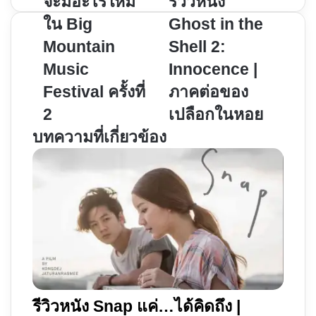
จะมีอะไรใหม่
รีวิวหนัง
มี
หนัง
ใน Big
Ghost in the
อะไร
Ghost
Mountain
Shell 2:
ใหม่
in
Music
Innocence |
ใน
the
Big
Shell
Festival ครั้งที่
ภาคต่อของ
Mountain
2:
2
เปลือกในหอย
Music
Innocence
บทความที่เกี่ยวข้อง
Festival
|
ครั้ง
ภาค
ที่
ต่อ
2
ของ
เปลือก
ใน
หอย
รีวิวหนัง Snap แค่…ได้คิดถึง |