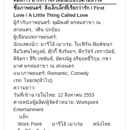
ต้องการ มากกว่าจะให้มันเป็นไปตามหัวใจ
ชื่อภาพยนตร์:
สิ่งเล็กเล็กที่เรียกว่ารัก / First
Love / A Little Thing Called Love
ผู้กำกับภาพยนตร์:
พุฒิพงศ์ พรหมสาขา ณ
สกลนคร
, วศิน ปกป้อง
ผู้เขียนบทภาพยนตร์:
นักแสดงนำ: มาริโอ้ เมาเร่อ, ใบเฟิร์น-พิมพ์ชนก
ลือวิเศษไพบูลย์, ตุ๊กกี้ ชิงร้อยฯ, พีรวัชร์ เหราบัตย์,
พิจิตรา สิริเวชพันธ์, อัครณัฐ อริยฤทธิ์วิกุล, กชา
มาศ พรหมสาขา ณ สกลนคร
แนวภาพยนตร์: Romantic, Comedy
เรท: ไทย/ท(ทั่วไป)
ความยาว:
วันที่เข้าฉายในไทย: 12 สิงหาคม 2553
ค่ายหนัง/ผู้ผลิต/ผู้จัดจำหน่าย: Workpoint
Entertainment
แท็ก
Work Point
มาริโอ้ เมาเร่อ
หนังไทย