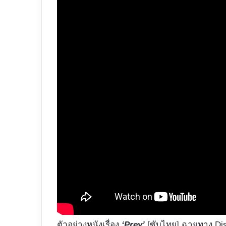
ตัวอย่างหนังเรื่อง
‘Prey’
[ซับไทย] ฉายทาง Dis