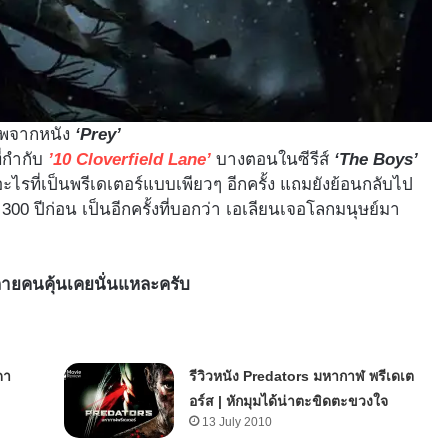
พจากหนัง
‘Prey’
่กำกับ
’10 Cloverfield Lane’
บางตอนในซีรีส์
‘The Boys’
ะไรที่เป็นพรีเดเตอร์แบบเพียวๆ อีกครั้ง แถมยังย้อนกลับไป
าว 300 ปีก่อน เป็นอีกครั้งที่บอกว่า เอเลียนเจอโลกมนุษย์มา
่หลายคนคุ้นเคยนั่นแหละครับ
ดา
รีวิวหนัง Predators มหากาฬ พรีเดเต
อร์ส | หักมุมได้น่าตะขิดตะขวงใจ
13 July 2010