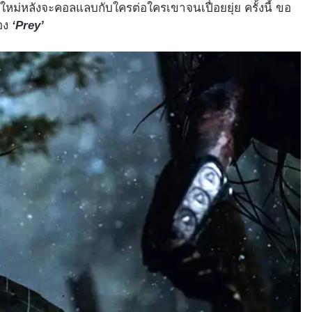
มาใหม่หลังจะคอลแลบกับใครต่อใครเขาจนเปื่อยยุ่ย ครั้งนี้ ขอ
่อง
‘Prey’