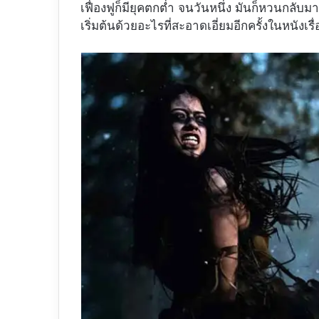
เฟื่องฟูก็มียุคตกต่ำ จนวันหนึ่ง มันก็หวนกลับ
เริ่มต้นด้วยอะไรที่สะอาดเอี่ยมอีกครั้งในหนังเรื