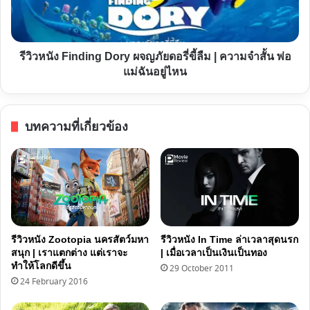
เห็น
ภัย
ก็
ด
อาจ
อรี่
รีวิวหนัง Finding Dory ผจญภัยดอรี่ขี้ลืม | ความจำสั้น พ่อ
เป็น
ขี้
แม่ฉันอยู่ไหน
สิ่ง
ลืม
ลวง
|
ความ
บทความที่เกี่ยวข้อง
จำ
สั้น
พ่อ
แม่
ฉัน
อยู่
ไหน
รีวิวหนัง Zootopia นครสัตว์มหา
รีวิวหนัง In Time ล่าเวลาสุดนรก
สนุก | เราแตกต่าง แต่เราจะ
| เมื่อเวลาเป็นเงินเป็นทอง
ทำให้โลกดีขึ้น
29 October 2011
24 February 2016