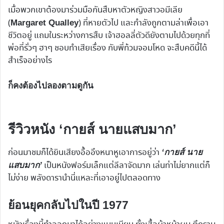
เมื่อพวกเขาต้องมาร่วมมือกันสืบหาตัวหญิงสาวอมีเลีย
(
) ที่หายตัวไป และกำลังถูกตามล่าเพื่อเอา
Margaret Qualley
ชีวิตอยู่ แถมในระหว่างการสืบ เจ้าฮอลลี่ตัวดียังตามไปด้วยทุกที่
พ่อที่รั่วๆ ฮาๆ ชอบทำเสียเรื่อง กับพี่ท้วมจอมโหด จะสืบคดีนี้ได้
สำเร็จอย่างไร
ก็คงต้องไปลองตามดูกัน
รีวิวหนัง ‘กายส์ นายแสบมาก’
ก่อนมาชมก็ได้ยินเสียงอื้ออึงหนาหูเอาการอยู่ว่า
‘กายส์ นาย
เป็นหนังฟอร์มเล็กแต่ลีลาจัดมาก เล่นท่าไม่ยากแต่ก็
แสบมาก’
ไม่ง่าย พลังดารานำนี่แหละที่เอาอยู่ไปตลอดทาง
ย้อนยุคกลับไปในปี 1977