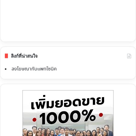
ลิงก์ที่น่าสนใจ
ลงโฆษณากับแพทโซนิค