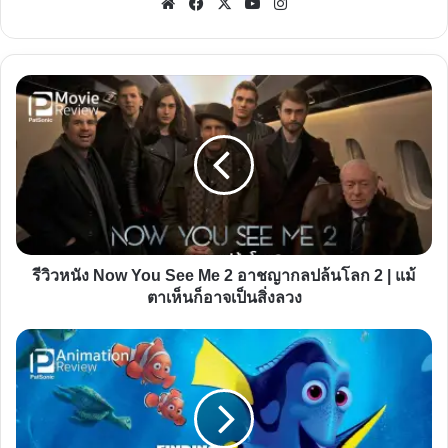
Website
Facebook
X
YouTube
Instagram
รีวิว
หนัง
Now
You
See
Me
2
อาชญา
รีวิวหนัง Now You See Me 2 อาชญากลปล้นโลก 2 | แม้
กล
ตาเห็นก็อาจเป็นสิ่งลวง
ปล้น
โลก
รีวิว
2
หนัง
|
Finding
แม้
Dory
ตา
ผจญ