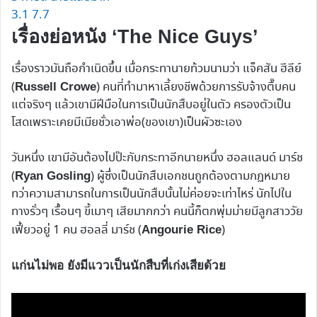
3.1
7.7
เรื่องย่อหนัง ‘The Nice Guys’
เรื่องราวมันถือกำเนิดขึ้น เมื่อกระทานายท้วมนามว่า แจ็คสัน ฮีลีย์
(
) คนที่ทำมาหาเลี้ยงชีพด้วยการรับจ้างตื๊บคน
Russell Crowe
แต่จริงๆ แล้วเขามีฝีมือในการเป็นนักสืบอยู่ในตัว ครองตัวเป็น
โสดเพราะเคยมีเมียชั่วเอาพ่อ(ของเขา)เป็นผัวซะเอง
วันหนึ่ง เขามีอันต้องไปป๊ะกับกระทาอีกนายหนึ่ง ฮอลแลนด์ มาร์ช
(
) ผู้ซึ่งเป็นนักสืบเอกชนถูกต้องตามกฏหมาย
Ryan Gosling
ทว่าความสามารถในการเป็นนักสืบนั้นไม่ค่อยจะเท่าไหร่ นักไปใน
ทางรั่วๆ เรื้อนๆ ขี้เมาๆ เสียมากกว่า คนนี้ก็ตกพุ่มม่ายมีลูกสาววัย
เฟี้ยวอยู่ 1 คน ฮอลลี่ มาร์ช (
)
Angourie Rice
แก่นไม่พอ ยังมีแววเป็นนักสืบที่เก่งเสียด้วย