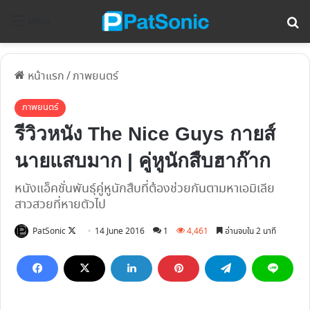
ค้
Menu
หน้าแรก
/
ภาพยนตร์
ภาพยนตร์
รีวิวหนัง The Nice Guys กายส์
นายแสบมาก | คู่หูนักสืบฮาก๊าก
หนังแอ็คชั่นพันธุ์คู่หูนักสืบที่ต้องช่วยกันตามหาเอมิเลีย
สาวสวยที่หายตัวไป
Follow
PatSonic
14 June 2016
1
4,461
อ่านจบใน 2 นาที
on
X