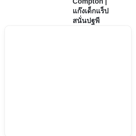
Compton |
|
Compton
เด็ก
|
แก๊งเด็กแร็ป
บิน
แก๊ง
สนั่นปฐพี
ได้
เด็ก
ผู้ใหญ่
แร็ป
บิน
สนั่น
ดี
ปฐพี