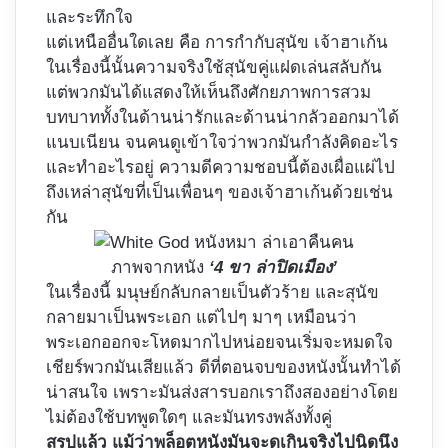
และระทึกใจ
แต่เหนืออื่นใดเลย คือ การกำกับสุนัข เจ้าฮาเก้น
ในเรื่องนี้นั้นความจริงใช้สุนัขคู่แฝดเล่นสลับกัน
แต่พวกมันได้แสดงให้เห็นถึงศักยภาพการสวม
บทบาททั้งในด้านน่ารักและด้านน่ากลัวออกมาได้
แนบเนียน จนคนดูเข้าใจว่าพวกมันกำลังคิดอะไร
และทำอะไรอยู่ ความดีความชอบนี้ต้องเผื่อแผ่ไป
ถึงเหล่าสุนัขที่เป็นเพื่อนๆ ของเจ้าฮาเก้นด้วยเช่น
กัน
ภาพจากหนัง
‘4 ขา ล่าปิดเมือง’
ในเรื่องนี้ มนุษย์กลับกลายเป็นตัวร้าย และสุนัข
กลายมาเป็นพระเอก แต่ไปๆ มาๆ เหมือนว่า
พระเอกออกจะโหดมากไปหน่อยจนเริ่มจะหมดใจ
เชียร์พวกมันเสียแล้ว ดีที่ตอนจบของหนังนั้นทำได้
น่าสนใจ เพราะมันส่งสารบอกเราถึงสองอย่างโดย
ไม่ต้องใช้บทพูดใดๆ และมันทรงพลังทั้งคู่
สรุปแล้ว แม้ว่าพล็อตหนังมันจะดูเกินจริงไปนิดนึง