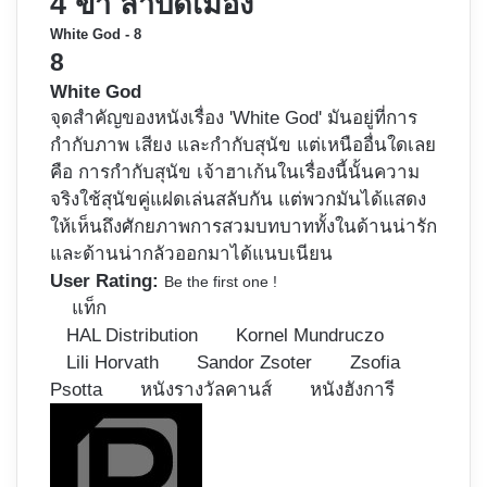
4 ขา ล่าปิดเมือง
White God - 8
8
White God
จุดสำคัญของหนังเรื่อง 'White God' มันอยู่ที่การ
กำกับภาพ เสียง และกำกับสุนัข แต่เหนืออื่นใดเลย
คือ การกำกับสุนัข เจ้าฮาเก้นในเรื่องนี้นั้นความ
จริงใช้สุนัขคู่แฝดเล่นสลับกัน แต่พวกมันได้แสดง
ให้เห็นถึงศักยภาพการสวมบทบาททั้งในด้านน่ารัก
และด้านน่ากลัวออกมาได้แนบเนียน
User Rating:
Be the first one !
แท็ก
HAL Distribution
Kornel Mundruczo
Lili Horvath
Sandor Zsoter
Zsofia
Psotta
หนังรางวัลคานส์
หนังฮังการี
Follow
on
X