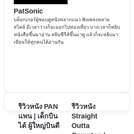
PatSonic
บล็อกเกอร์ผู้ชอบดูหนังหลากแนว ฟังเพลงหลาย
สไตล์ มีเวลาว่างก็จะออกไปท่องเที่ยว บางเวลาก็หยิบ
หนังสือขึ้นมาอ่าน หยิบซีรีส์ขึ้นมาดู แล้วก็จะหยิบมา
เขียนให้ทุกคนได้อ่านกัน
Website
Facebook
X
YouTube
Instagram
รีวิว
รีวิวหนัง PAN
รีวิว
รีวิวหนัง
หนัง
หนัง
แพน | เด็กบิน
Straight
PAN
Straight
ได้ ผู้ใหญ่บินดี
Outta
แพน
Outta