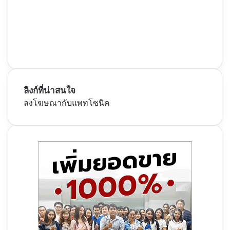
ลิงก์ที่น่าสนใจ
ลงโฆษณากับแพทโซนิค