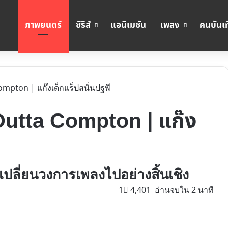
ภาพยนตร์
ซีรีส์
แอนิเมชัน
เพลง
คนบันเท
ompton | แก๊งเด็กแร็ปสนั่นปฐพี
 Outta Compton | แก๊ง
่เปลี่ยนวงการเพลงไปอย่างสิ้นเชิง
1
4,401
อ่านจบใน 2 นาที