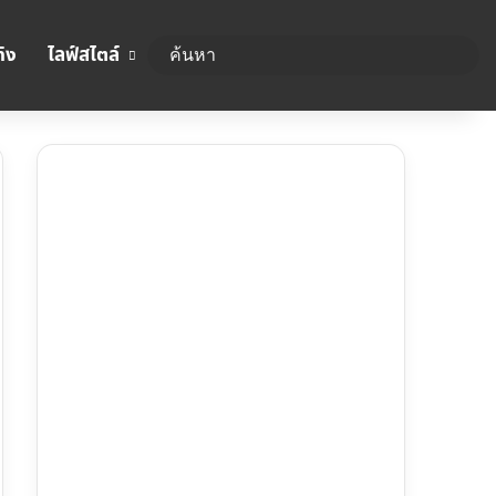
ิง
ไลฟ์สไตล์
ค้นห