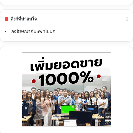
ลิงก์ที่น่าสนใจ
ลงโฆษณากับแพทโซนิค