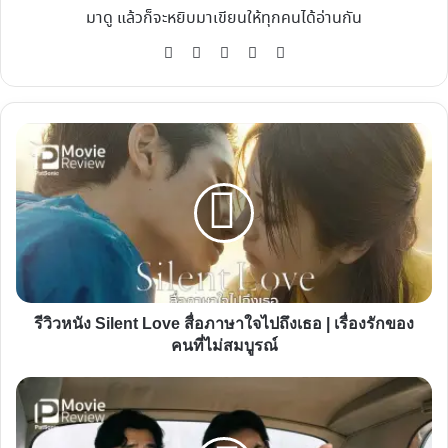
มาดู แล้วก็จะหยิบมาเขียนให้ทุกคนได้อ่านกัน
Website
Facebook
X
YouTube
Instagram
รีวิว
หนัง
Silent
Love
สื่อ
ภาษา
ใจ
ไป
รีวิวหนัง Silent Love สื่อภาษาใจไปถึงเธอ | เรื่องรักของ
ถึง
คนที่ไม่สมบูรณ์
เธอ
|
รีวิว
เรื่อง
หนัง
รัก
The