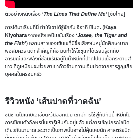
ตัวอย่างหนังเรื่อง
[ซับไทย]
‘
The Lines That Define Me
‘
การได้มาเรียนที่นี่ ทำให้เขาได้รู้จักกับ จิอากิ ชิโนดะ (
Kaya
จากหนังแอนิเมชันเรื่อง
Kiyohara
‘Josee, the Tiger and
) หลานสาวของเซ็นเซที่มีชื่อเสียงในหมู่นักศึกษามาก
the Fish’
พอสมควร แต่ที่สำคัญก็คือ มันทำให้โซซุเกะได้เรียนรู้จักกับ
อารมณ์และพลังที่ซ่อนเร้นอยู่ในน้ำหมึกที่ปาดไปบนเยื่อกระดาษสี
ขาว ที่ดูเหมือนจะช่วยพาเขาก้าวข้ามความเจ็บปวดจากการสูญเสีย
บุคคลในครอบครัว
รีวิวหนัง ‘เส้นปาดที่วาดฉัน’
ชนชาติในแถบเอเชียตะวันออกเนี่ย เขามีการใช้พู่กันกับน้ำหมึกใน
การเขียนตัวอักษรนั้นเรารู้เห็นกันอยู่แล้ว แต่การใช้อุปกรณ์ชนิด
เดียวกันมาปาดและวาดเป็นภาพนั้นอาจไม่คุ้นเคยนัก ศาสตร์ชนิด