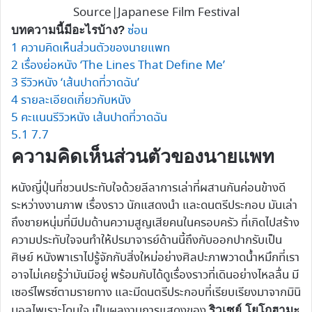
Source|Japanese Film Festival
ซ่อน
บทความนี้มีอะไรบ้าง?
1
ความคิดเห็นส่วนตัวของนายแพท
2
เรื่องย่อหนัง ‘The Lines That Define Me’
3
รีวิวหนัง ‘เส้นปาดที่วาดฉัน’
4
รายละเอียดเกี่ยวกับหนัง
5
คะแนนรีวิวหนัง เส้นปาดที่วาดฉัน
5.1
7.7
ความคิดเห็นส่วนตัวของนายแพท
หนังญี่ปุ่นที่ชวนประทับใจด้วยลีลาการเล่าที่ผสานกันค่อนข้างดี
ระหว่างงานภาพ เรื่องราว นักแสดงนำ และดนตรีประกอบ มันเล่า
ถึงชายหนุ่มที่มีปมด้านความสูญเสียคนในครอบครัว ที่เกิดไปสร้าง
ความประทับใจจนทำให้ปรมาจารย์ด้านนี้ถึงกับออกปากรับเป็น
ศิษย์ หนังพาเราไปรู้จักกับสิ่งใหม่อย่างศิลปะภาพวาดน้ำหมึกที่เรา
อาจไม่เคยรู้ว่ามันมีอยู่ พร้อมกับได้ดูเรื่องราวที่เดินอย่างไหลลื่น มี
เซอร์ไพรซ์ตามรายทาง และมีดนตรีประกอบที่เรียบเรียงมาจากมินิ
มอลไพเราะโดนใจ เป็นผลงานการแสดงของ
ริวเซย์ โยโกฮามะ