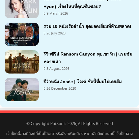
Hyun) เรื่องไหนที่คุณชื่นชอบ?
9 March 2026
รวม 10 หนังเรือดำน้ำ สุดยอดเยี่ยมที่ห้ามพลาด!
26 July 2023
รีวิวซีรีส์ Ransom Canyon หุบเขารัก | แรมซัม
หลายเส้า
3 August 2026
7.1
รีวิวหนัง Josée | โจเซ่ ชื่อนี้ที่ผมไม่เคยลืม
26 December 2020
7.2
© Copyright PatSonic 2026, All Rights Reserved
เว็บไซต์นี้อาจมีลิงก์ที่เป็นโฆษณาหรือลิงก์พันธมิตร หากคลิกลิงก์เหล่านี้ เว็บไซต์อาจ