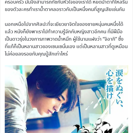
ครอบครัว มันจึงสามารถทัชกับหัวใจของเราได้ หยดน้ำตาที่ไหลริน
ของตัวละครทำเราน้ำตาคลอราวกับเป็นหนึ่งคนที่สูญเสียเช่นกัน
นอกเหนือไปจากศิลปะที่จะเยียวยาจิตใจของชายหนุ่มคนหนึ่งได้
แล้ว หนังก็ยังพาเราไปทำความรู้จักกับหญิงสาวอีกคน ที่มีฝีมือ
เป็นดาวรุ่งในวงการภาพวาดน้ำหมึก ผู้ใช้นามแฝงว่า “จิอากิ” ซึ่ง
ที่แท้ก็เป็นหลานสาวของเซนเซนั่นเอง แต่เป็นหลานสาวที่ดูเหมือน
ไม่ค่อยลงรอยกับคุณปู่สักเท่าไหร่