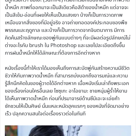
นี้ถูกเรียกว่า ซึมิเอะ (Sumi-e) หรือถ้าเรียกเป็นไทยก็คือ ภาพวาด
น้ำหมึก ภาพที่ออกมาจะเป็นสีเดียวคือสีดำของน้ำหมึก แต่อาจจะ
เป็นสีเข้ม-อ่อนที่เผยให้เห็นเป็นแสงเงา บ้างก็เป็นการวาดภาพ
เหมือนจากสิ่งของที่มีอยู่จริง อาจถ่ายทอดองค์ประกอบของพืช
พรรณและฤดูกาล และบ้างก็เป็นการวาดจากจินตนาการ มีการ
คิดค้นสร้างลักษณะของพู่กันแบบต่างๆ ที่จะมีผลต่อรูปลักษณ์ไม่
ต่างอะไรกับ brush ใน Photoshop และเลยไปละเอียดถึงขึ้น
การฝนน้ำหมึกให้ได้ลักษณะที่ต้องการอีกต่างหาก
หนังเรื่องนี้ทำให้เราได้มองเห็นถึงการสะบัดพู่กันสร้างความมีชีวิต
ชีวาให้กับภาพวาดน้ำหมึก ที่สามารถบ่งบอกถึงอารมณ์และความ
รู้สึกนึกคิดในของผู้วาดได้อีกต่างหาก เมื่อหนังเริ่มเล่าถึงพระเอก
ของเรื่องก่อนใครอื่นเลย โซซุเกะ อาโอยามะ ชายหนุ่มผู้ร่ำไห้ยาม
ได้เห็นภาพวาดน้ำหมึก ก่อนที่ปรมาจารย์ด้านซึมิเอะจะเอ่ยคำ
ชักชวนให้เป็นศิษย์ นั่นแหละหมัดฮุคแรกๆ ของหนังที่จัดมาอย่าง
เร็ว ปลุกความสนใจต่อเรื่องราวต่อในทันที