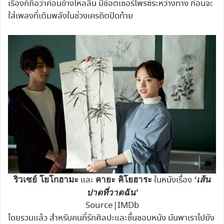
เรื่องก็ถือว่าค่อนข้างไหลลื่น มีช็อตเซอร์ไพรซ์ระหว่างทาง ก่อนจะ
ใส่เพลงที่เติมพลังในช่วงเครดิตปิดท้าย
และ
ในหนังเรื่อง
ริวเซย์ โยโกฮามะ
คายะ คิโยฮาระ
‘เส้น
ปาดที่วาดฉัน’
Source|IMDb
โดยรวมแล้ว สำหรับคนที่รักศิลปะและชื่นชอบหนัง มันพาเราไปยัง