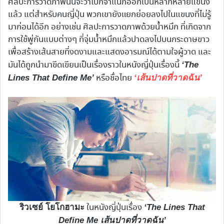
ศิลปะการวาดภาพนั้นจะว่าไปก็จำแนกออกเป็นหลากหลายแขนง
แล้ว แต่สำหรับคนญี่ปุ่น พวกเขายังแยกย่อยลงไปในแขนงที่ไม่รู้
มาก่อนได้อีก อย่างเช่น ศิลปะการวาดภาพด้วยน้ำหมึก ที่เกิดจาก
การใช้พู่กันแบบต่างๆ ที่จุ่มน้ำหมึกแล้วปาดลงไปบนกระดาษขาว
เพื่อสร้างเส้นสายที่งดงามและแสดงอารมณ์ได้ตามใจผู้วาด และ
มันได้ถูกนำมาขีดเขียนเป็นเรื่องราวในหนังญี่ปุ่นเรื่องนี้
‘The
หรือชื่อไทย
Lines That Define Me’
‘เส้นปาดที่วาดฉัน’
ในหนังญี่ปุ่นเรื่อง
ริวเซย์ โยโกฮามะ
‘The Lines That
Define Me เส้นปาดที่วาดฉัน’