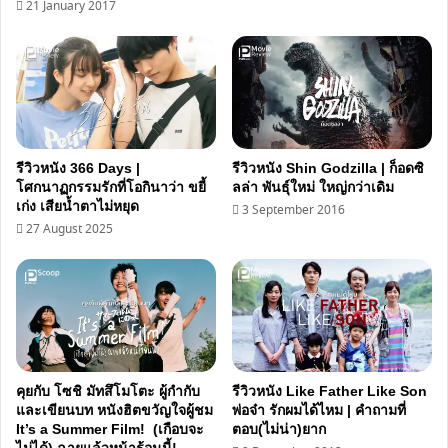
21 January 2017
รีวิวหนัง 366 Days |
รีวิวหนัง Shin Godzilla | ก็อดซิ
โศกนาฏกรรมรักที่โอกินาว่า ขยี้
ลล่า พันธุ์ใหม่ ใหญ่กว่าเดิม
เก่ง เสียน้ำตาไม่หยุด
3 September 2016
27 August 2025
คุยกับ โซชิ มัทสึโมโตะ ผู้กำกับ
รีวิวหนัง Like Father Like Son
และเขียนบท หนังฮิตขวัญใจผู้ชม
พ่อจ๋า รักผมได้ไหม | คำถามที่
It’s a Summer Film! (เกือบจะ
ตอบ(ไม่น่า)ยาก