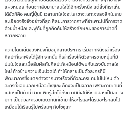
เรื่องราวเดินสนุกเกือบตลอดเรื่อง จะมีบ้างก็ช่วงกลางๆ ที่อาจจะ
แผ่วหน่อย ก่อนจะกลับมาน่าสนใจได้อีกครั้งหนึ่ง แต่สิ่งที่เราเห็น
ได้ชัดก็คือ คนญี่ปุ่นนี่ เวลาเขาใส่ใจอะไร เขาจะเจาะจงลงลึกในราย
ละเอียดจริงจังอย่างที่สุด ศิลปะการวาดภาพที่จำเพาะไปที่การวาด
ด้วยน้ำหมึกและพู่กันที่ถูกคิดค้นให้สร้างลักษณะของการปาดที่
หลากหลาย
ความโดดเด่นของหนังก็มีอยู่หลายประการ เริ่มจากหนังเล่าเรื่อง
ศิลปะที่เราเพิ่งได้รู้จัก จากนั้น ก็เล่าเรื่องให้ตัวละครชายหนุ่มที่มี
ปมในใจและเมื่อสัมผัสกับศิลปะก็เหมือนได้พบกับแรงบันดาลใจ
ใหม่ ก้าวข้ามความเจ็บปวดได้ ทำให้กลายเป็นตัวละครที่มี
พัฒนาการซึ่งแตกต่างจากบางเรื่องที่ตัวละครแทบไม่ไปไหน ตัว
ละครที่ชอบนอกเหนือจะโซซุเกะ ก็คงจะเป็นจิอากิ เพราะคายะคนที่
แสดงเป็นตัวนี้ นายแพทรู้สึกได้ถึงความมีเสน่ห์ชวนมองเป็นอย่าง
มาก เป็นตัวละครวัยเดียวกันที่เข้ามาให้อะไรและได้รับอะไรกลับไป
เหมือนได้เรียนรู้ไปพร้อมๆ กับโซซุเกะ