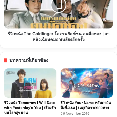
ของ
Goldfinger
คน
โคตร
ที่
พยัคฆ์
ไม่
ชน
สมบูรณ์
คน
รีวิวหนัง The Goldfinger โคตรพยัคฆ์ชน คนมือทอง | อา
มือ
หลิวเฉือนคมอาเหลียงอีกครั้ง
ทอง
|
อา
บทความที่เกี่ยวข้อง
หลิว
เฉือน
คม
อา
เห
ลี
ยง
รีวิวหนัง Tomorrow I Will Date
รีวิวหนัง Your Name หลับตาฝัน
อีก
with Yesterday’s You | เรื่องรัก
ถึงชื่อเธอ | เหตุเกิดจากดาวหาง
บนโลกคู่ขนาน
9 November 2016
ครั้ง