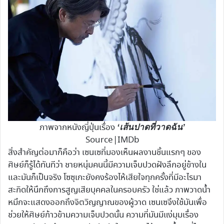
ภาพจากหนังญี่ปุ่นเรื่อง
‘เส้นปาดที่วาดฉัน’
Source|IMDb
สิ่งสำคัญต่อมาก็คือว่า เซนเซที่มองเห็นผลงานชิ้นแรกๆ ของ
ศิษย์ก็รู้ได้ทันทีว่า ชายหนุ่มคนนี้มีความเจ็บปวดฝังลึกอยู่ข้างใน
และมันก็เป็นจริง โซซุเกะยังคงร้องไห้เสียใจทุกครั้งที่มีอะไรมา
สะกิดให้นึกถึงการสูญเสียบุคคลในครอบครัว ใช่แล้ว ภาพวาดน้ำ
หมึกจะแสดงออกถึงจิตวิญญาณของผู้วาด เซนเซจึงใช้มันเพื่อ
ช่วยให้ศิษย์ก้าวข้ามความเจ็บปวดนั้น ความที่มันมีแง่มุมเรื่อง