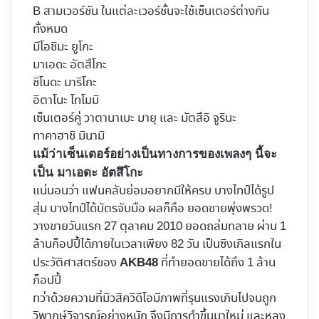
B สามเวอร์ชัน ในแต่ละเวอร์ชั้นจะใช้เซ็นเตอร์ต่างกัน
ทั้งหมด
มีโอชิมะ ยูโกะ
มาเอดะ อัตสึโกะ
ชิโนดะ มาริโกะ
อิตาโนะ โทโมมิ
เซ็นเตอร์คู่ วาตานาเบะ มายุ และ มัตสึอิ จูรินะ
ทาคาฮาชิ มินามิ
แม้ว่าเซ็นเตอร์อย่างเป็นทางการของเพลงๆ นี้จะ
เป็น มาเอดะ อัตสึโกะ
แน่นอนว่า แฟนคลับย่อมอยากมีให้ครบ บางไทป์ได้รูป
สุ่ม บางไทป์ได้บัตรจับมือ ผลก็คือ ยอดขายพุ่งพรวด!
วางขายวันแรก 27 ตุลาคม 2010 ยอดถล่มทลาย ผ่าน 1
ล้านก็อปปี้ได้ภายในเวลาเพียง 82 วัน เป็นซิงเกิลแรกใน
ประวัติศาสตร์ของ
ที่ทำยอดขายได้ถึง 1 ล้าน
AKB48
ก็อปปี้
ทว่าด้วยความที่มิวสิควิดีโอมีภาพที่รุนแรงเกินไปจนถูก
วิพากษ์วิจารณ์อย่างหนัก จึงมีการทำขึ้นมาใหม่ และหลง