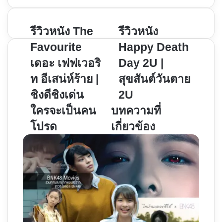
รีวิว
รีวิว
รีวิวหนัง The
รีวิวหนัง
หนัง
หนัง
Favourite
Happy Death
The
Happy
เดอะ เฟฟเวอริ
Day 2U |
Favourite
Death
ท อีเสน่ห์ร้าย |
สุขสันต์วันตาย
เดอะ
Day
เฟฟเว
2U
ชิงดีชิงเด่น
2U
อริท
|
ใครจะเป็นคน
บทความที่
อี
สุขสันต์
โปรด
เกี่ยวข้อง
เสน่ห์
วัน
ร้าย
ตาย
|
2U
ชิง
ดี
ชิง
เด่น
ใคร