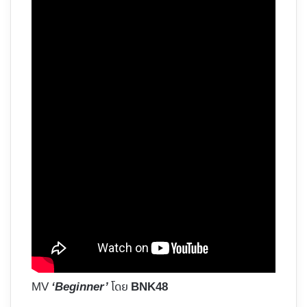
MV
โดย
‘Beginner’
BNK48