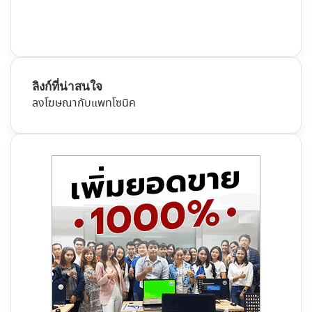
ลิงก์ที่น่าสนใจ
ลงโฆษณากับแพทโซนิค