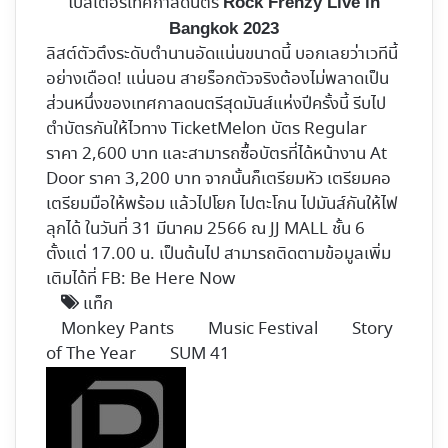
โปสเตอร์เทศกาลดนตรี
Rock Frenzy Live in
Bangkok 2023
ลิสต์ตัวตึงระดับตำนานอัดแน่นขนาดนี้ บอกเลยว่าเวทีนี้
อย่างเดือด! แน่นอน สายร็อกตัวจริงต้องไม่พลาดเป็น
ส่วนหนึ่งของเทศกาลดนตรีสุดมันส์แห่งปีครั้งนี้ รีบไป
ตำบัตรกันให้ไวทาง
TicketMelon
บัตร Regular
ราคา 2,600 บาท และสามารถซื้อบัตรที่ได้หน้างาน At
Door ราคา 3,200 บาท จากนั้นก็เตรียมหัว เตรียมคอ
เตรียมมือให้พร้อม แล้วไปโยก ไปตะโกน ไปมันส์กันให้ไฟ
ลุกได้ ในวันที่ 31 มีนาคม 2566 ณ JJ MALL ชั้น 6
ตั้งแต่ 17.00 น. เป็นต้นไป สามารถติดตามข้อมูลเพิ่ม
เติมได้ที่
FB: Be Here Now
แท็ก
Monkey Pants
Music Festival
Story
of The Year
SUM 41
Follow
on
X