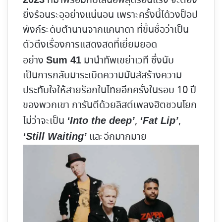
ที่มาพร้อมกับไลน์อัพสุดร้อนแรง จะต้อง
ยิ่งร้อนระอุอย่างแน่นอน เพราะครั้งนี้ได้วงป็อป
พังก์ระดับตำนานจากแคนาดา ที่ขึ้นชื่อว่าเป็น
ตัวตึงเรื่องการแสดงสดที่เยี่ยมยอด
อย่าง
มานำทัพเขย่าเวที ซึ่งนับ
Sum 41
เป็นการกลับมาระเบิดความมันส์สร้างความ
ประทับใจให้สายร็อกในไทยอีกครั้งในรอบ 10 ปี
ของพวกเขา การันตีด้วยลิสต์เพลงฮิตชวนโยก
ไม่ว่าจะเป็น
,
,
‘Into the deep’
‘Fat Lip’
และอีกมากมาย
‘Still Waiting’