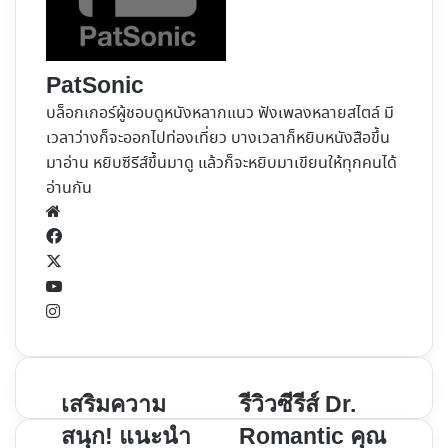
PatSonic
บล็อกเกอร์ผู้ชอบดูหนังหลากแนว ฟังเพลงหลายสไตล์ มี
เวลาว่างก็จะออกไปท่องเที่ยว บางเวลาก็หยิบหนังสือขึ้น
มาอ่าน หยิบซีรีส์ขึ้นมาดู แล้วก็จะหยิบมาเขียนให้ทุกคนได้
อ่านกัน
Website
Facebook
X
YouTube
Instagram
เสริม
รีวิว
เสริมความ
รีวิวซีรีส์ Dr.
ความ
ซี
สนุก! แนะนำ
Romantic คุณ