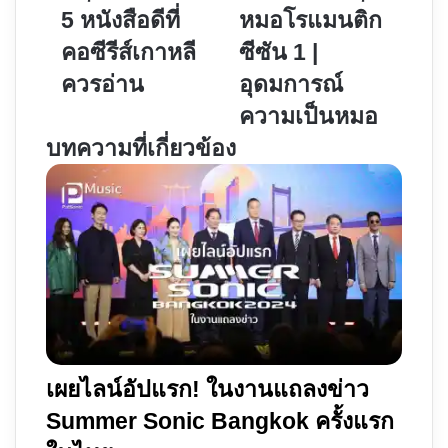
สนุก!
รีส์
5 หนังสือดีที่
หมอโรแมนติก
แนะนำ
Dr.
คอซีรีส์เกาหลี
ซีซัน 1 |
5
Romantic
หนังสือ
คุณ
ควรอ่าน
อุดมการณ์
ดี
หมอ
ความเป็นหมอ
ที่
โร
บทความที่เกี่ยวข้อง
คอ
แมน
ซี
ติก
รีส์
ซี
เกาหลี
ซัน
ควร
1
อ่าน
|
อุดมการณ์
ความ
เป็น
หมอ
เผยไลน์อัปแรก! ในงานแถลงข่าว
Summer Sonic Bangkok ครั้งแรก