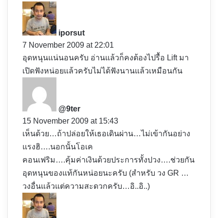
s
a
y
iporsut
s
7 November 2009 at 22:01
:
อุดหนุนแน่นอนครับ อ่านแล้วก็คงต้องไปรื้อ Lift มา
เปิดฟังหน่อยแล้วครับไม่ได้ฟังนานแล้วเหมือนกัน
s
a
y
@9ter
s
15 November 2009 at 15:43
:
เห็นด้วย…ถ้าปล่อยให้เธอเดินผ่าน…ไม่เข้ากันอย่าง
แรงฮิ….นอกนั้นโอเค
คอนเฟริม….คุ้มค่าเงินด้วยประการทั้งปวง….ช่วยกัน
อุดหนุนของแท้กันหน่อยนะครับ (สำหรับ วง GR …
วงอื่นแล้วแต่ความสะดวกครับ…อิ..อิ..)
s
a