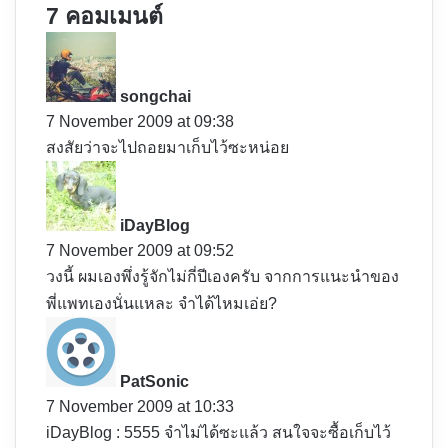
7 คอมเมนต์
s
a
y
songchai
s
7 November 2009 at 09:38
:
สงสัยว่าจะไปถอยมาเก็บไว้ซะหน่อย
s
a
y
iDayBlog
s
7 November 2009 at 09:52
:
วงนี้ ผมเองพึ่งรู้จักไม่กี่ปีเองครับ จากการแนะนำของ
พี่แพทเองนั่นแหละ จำได้ไหมเอ่ย?
s
a
y
PatSonic
s
7 November 2009 at 10:33
:
iDayBlog : 5555 จำไม่ได้ซะแล้ว สนใจจะซื้อเก็บไว้