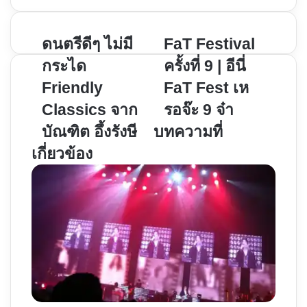
ดนตรี
ดนตรีดีๆ ไม่มี
FaT
FaT Festival
ดีๆ
Festival
กระได
ครั้งที่ 9 | อีนี่
ไม่มี
ครั้ง
Friendly
FaT Fest เห
กระได
ที่
Classics จาก
รอจ๊ะ 9 จ๋า
Friendly
9
Classics
|
บัณฑิต อึ้งรังษี
บทความที่
จาก
อี
เกี่ยวข้อง
บัณฑิต
นี่
อึ้ง
FaT
รัง
Fest
ษี
เห
รอ
จ๊ะ
9
จ๋า