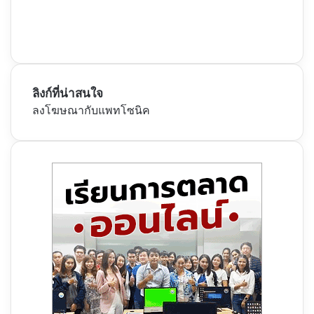
ลิงก์ที่น่าสนใจ
ลงโฆษณากับแพทโซนิค