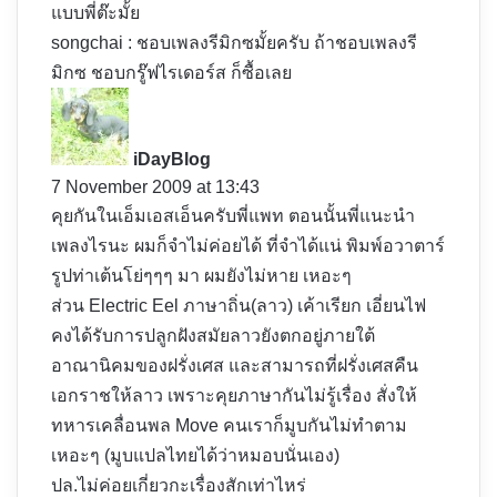
แบบพี่ต๊ะมั้ย
songchai : ชอบเพลงรีมิกซมั้ยครับ ถ้าชอบเพลงรี
มิกซ ชอบกรู๊ฟไรเดอร์ส ก็ซื้อเลย
s
a
y
iDayBlog
s
7 November 2009 at 13:43
:
คุยกันในเอ็มเอสเอ็นครับพี่แพท ตอนนั้นพี่แนะนำ
เพลงไรนะ ผมก็จำไม่ค่อยได้ ที่จำได้แน่ พิมพ์อวาตาร์
รูปท่าเต้นโย่ๆๆๆ มา ผมยังไม่หาย เหอะๆ
ส่วน Electric Eel ภาษาถิ่น(ลาว) เค้าเรียก เอี่ยนไฟ
คงได้รับการปลูกฝังสมัยลาวยังตกอยู่ภายใต้
อาณานิคมของฝรั่งเศส และสามารถที่ฝรั่งเศสคืน
เอกราชให้ลาว เพราะคุยภาษากันไม่รู้เรื่อง สั่งให้
ทหารเคลื่อนพล Move คนเราก็มูบกันไม่ทำตาม
เหอะๆ (มูบแปลไทยได้ว่าหมอบนั่นเอง)
ปล.ไม่ค่อยเกี่ยวกะเรื่องสักเท่าไหร่