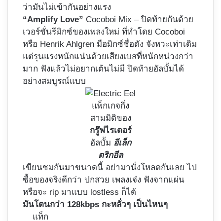
ว่ามันไม่เข้ากันอย่างแรง
“Amplify Love”
Cocoboi Mix – ปิดท้ายกันด้วย
เวอร์ชั่นรีมิกซ์ของเพลงใหม่ ที่ทำโดย Cocoboi
หรือ Henrik Ahlgren มือมิกซ์ชื่อดัง จังหวะเท่าเดิม
แต่รุนแรงหนักแน่นด้วยเสียงเบสที่หนักหน่วงกว่า
มาก ฟังแล้วไม่อยากเต้นไม่มี ปิดท้ายอัลบั้มได้
อย่างสมบูรณ์แบบ
แพ็กเกจกึ่ง
สามมิติของ
กรู๊ฟไรเดอร์
อัลบั้ม
อีเล็ก
ตริกอีล
เขียนชมกันมาขนาดนี้ อย่ามานั่งโหลดกันเลย ไป
ซื้อของจริงดีกว่า ปกสวย เพลงเจ๋ง ฟังจากแผ่น
หรือจะ rip มาแบบ lostless ก็ได้
มันโดนกว่า 128kbps กะหลั่วๆ เป็นไหนๆ
แท็ก