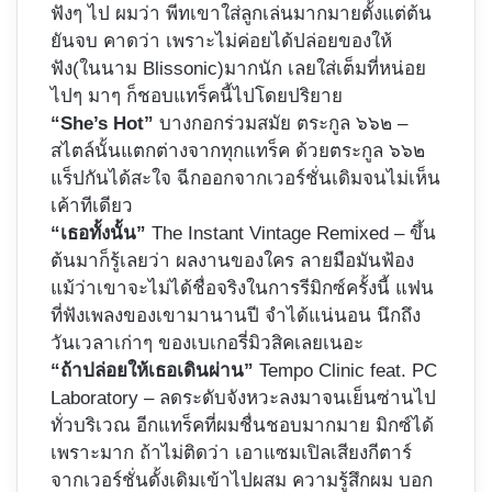
ฟังๆ ไป ผมว่า พีทเขาใส่ลูกเล่นมากมายตั้งแต่ต้น
ยันจบ คาดว่า เพราะไม่ค่อยได้ปล่อยของให้
ฟัง(ในนาม Blissonic)มากนัก เลยใส่เต็มที่หน่อย
ไปๆ มาๆ ก็ชอบแทร็คนี้ไปโดยปริยาย
“She’s Hot”
บางกอกร่วมสมัย ตระกูล ๖๖๒ –
สไตล์นั้นแตกต่างจากทุกแทร็ค ด้วยตระกูล ๖๖๒
แร็ปกันได้สะใจ ฉีกออกจากเวอร์ชั่นเดิมจนไม่เห็น
เค้าทีเดียว
“เธอทั้งนั้น”
The Instant Vintage Remixed – ขึ้น
ต้นมาก็รู้เลยว่า ผลงานของใคร ลายมือมันฟ้อง
แม้ว่าเขาจะไม่ได้ชื่อจริงในการรีมิกซ์ครั้งนี้ แฟน
ที่ฟังเพลงของเขามานานปี จำได้แน่นอน นึกถึง
วันเวลาเก่าๆ ของเบเกอรี่มิวสิคเลยเนอะ
“ถ้าปล่อยให้เธอเดินผ่าน”
Tempo Clinic feat. PC
Laboratory – ลดระดับจังหวะลงมาจนเย็นซ่านไป
ทั่วบริเวณ อีกแทร็คที่ผมชื่นชอบมากมาย มิกซ์ได้
เพราะมาก ถ้าไม่ติดว่า เอาแซมเปิลเสียงกีตาร์
จากเวอร์ชั่นดั้งเดิมเข้าไปผสม ความรู้สึกผม บอก