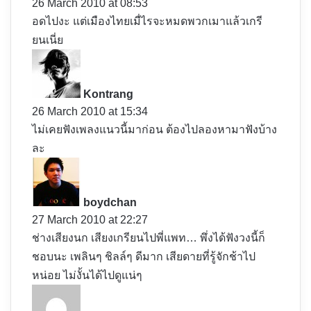
s
26 March 2010 at 08:53
:
อดไปงะ แต่เมืองไทยเมื่ไรจะหมดพวกเมาแล้วเกรี
ยนเนี่ย
s
a
y
Kontrang
s
26 March 2010 at 15:34
:
ไม่เคยฟังเพลงแนวนี้มาก่อน ต้องไปลองหามาฟังบ้าง
ละ
s
a
y
boydchan
s
27 March 2010 at 22:27
:
ช่างเสียงนก เสียงเกรียนไปพี่แพท… พึ่งได้ฟังวงนี้ก็
ชอบนะ เพลินๆ ชิลล์ๆ ดีมาก เสียดายที่รู้จักช้าไป
หน่อย ไม่งั้นได้ไปดูแน่ๆ
s
a