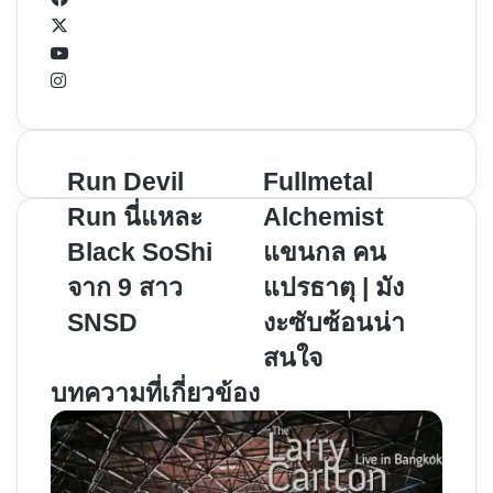
X
YouTube
Instagram
Run
Run Devil
Fullmetal
Fullmetal
Devil
Alchemist
Run นี่แหละ
Alchemist
Run
แขน
Black SoShi
แขนกล คน
นี่
กล
จาก 9 สาว
แปรธาตุ | มัง
แหละ
คน
Black
แปร
SNSD
งะซับซ้อนน่า
SoShi
ธาตุ
สนใจ
จาก
|
บทความที่เกี่ยวข้อง
9
มัง
สาว
งะ
SNSD
ซับ
ซ้อน