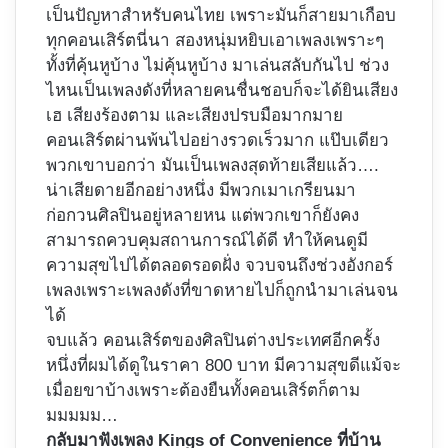
เป็นปัญหาสำหรับคนไทย เพราะมันก็สายมาเกือบ
ทุกคอนเสิร์ตนี่นา สองหนุ่มหยิบเอาเพลงเพราะๆ
ทั้งที่คุ้นหูบ้าง ไม่คุ้นหูบ้าง มาเล่นสลับกันไป ช่วง
ไหนเป็นเพลงดังที่หลายคนชื่นชอบก็จะได้ยินเสียง
เฮ เสียงร้องตาม และเสียงปรบมือมากมาย
คอนเสิร์ตผ่านพ้นไปอย่างรวดเร็วมาก แป๊บเดียว
พวกเขาบอกว่า มันเป็นเพลงสุดท้ายเสียแล้ว….
น่าเสียดายอีกอย่างหนึ่ง มีพวกเมาเกรียนมา
ก่อกวนศิลปินอยู่หลายหน แต่พวกเขาก็ยังคง
สามารถควบคุมสถานการณ์ได้ดี ทำให้คนดูมี
ความสุขไปได้ตลอดรอดฝั่ง จวบจนถึงช่วงอังกอร์
เพลงเพราะเพลงดังที่ขาดหายไปก็ถูกนำมาเล่นจน
ได้
จบแล้ว คอนเสิร์ตของศิลปินต่างประเทศอีกครั้ง
หนึ่งที่ผมได้ดูในราคา 800 บาท มีความสุขดีแม้จะ
เมื่อยขาบ้างเพราะต้องยืนทั้งคอนเสิร์ตก็ตาม
มมมมม…
กลับมาฟังเพลง Kings of Convenience ที่บ้าน