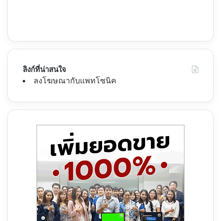
ลิงก์ที่น่าสนใจ
ลงโฆษณากับแพทโซนิค