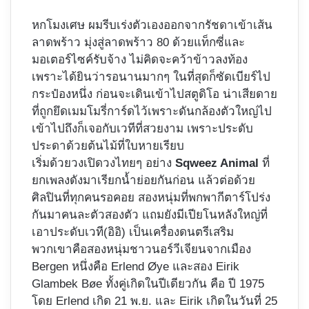
หกโมงเศษ ผมรีบเร่งตัวเองออกจากรัชดาเข้าเส้น
ลาดพร้าว มุ่งสู่ลาดพร้าว 80 ด้วยแท็กซี่และ
มอเตอร์ไซค์รับจ้าง ไม่คิดจะคว้าข้าวลงท้อง
เพราะได้ยินว่ารอนานมากๆ ในที่สุดก็ซัดเบียร์ไป
กระป๋องหนึ่ง ก่อนจะเดินเข้าไปสตูดิโอ น่าเสียดาย
ที่ถูกยึดเมมโมรี่การ์ดไว้เพราะดันกล้องตัวใหญ่ไป
เข้าไปถึงก็เจอกับเวทีที่สวยงาม เพราะประดับ
ประดาด้วยต้นไม้ที่ใบหายเรียบ
เริ่มด้วยวงเปิดวงไทยๆ อย่าง
Sqweez Animal
ที่
ยกเพลงดังมาเรียกน้ำย่อยกันก่อน แล้วต่อด้วย
ศิลปินที่ทุกคนรอคอย สองหนุ่มที่พกพากีตาร์โปร่ง
กันมาคนละตัวสองตัว แถมยังมีเปียโนหลังใหญ่ที่
เอาประดับเวที(อิอิ) เป็นเครื่องดนตรีเสริม
พวกเขาคือสองหนุ่มชาวนอร์วีเจียนจากเมือง
Bergen หนึ่งคือ Erlend Øye และสอง Eirik
Glambek Bøe ทั้งคู่เกิดในปีเดียวกัน คือ ปี 1975
โดย Erlend เกิด 21 พ.ย. และ Eirik เกิดในวันที่ 25