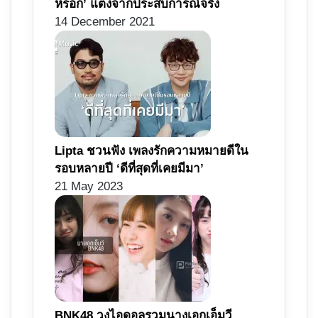
หรอก’ แต่งจากประสบการณ์จริง
14 December 2021
Lipta ชวนฟัง เพลงรักความหมายดีใน
รอบหลายปี ‘ดีที่สุดที่เคยมีมา’
21 May 2023
BNK48 วงไอดอลรวมนางเอกเอ็มวี