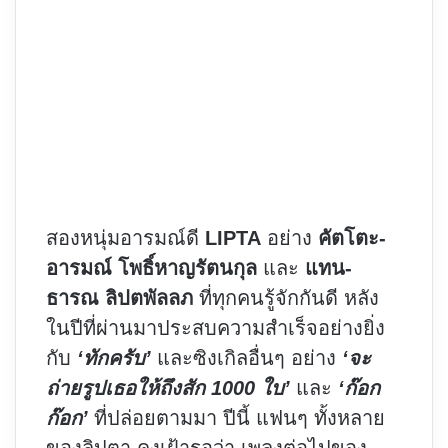
สองหนุ่มอารมณ์ดี
LIPTA
อย่าง
คัตโตะ-
อารมณ์ โพธิ์หาญรัตนกุล
และ
แทน-
ธารณ ลิปตพัลลภ
ที่ทุกคนรู้จักกันดี หลัง
ในปีที่ผ่านมาประสบความสำเร็จอย่างยิ่ง
กับ
‘ทักครับ’
และซิงเกิลอื่นๆ อย่าง
‘จะ
ถ่ายรูปเธอให้ถึงสัก 1000 ใบ’
และ
‘ก๊อก
ก๊อก’
ที่ปล่อยตามมา ปีนี้ แฟนๆ ทั้งหลาย