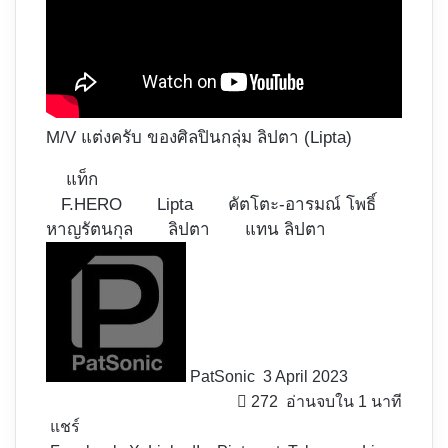
M/V แต่งครับ ของศิลปินกลุ่ม ลิปตา (Lipta)
แท็ก
F.HERO
Lipta
คัตโตะ-อารมณ์ โพธิ์
หาญรัตนกุล
ลิปตา
แทน ลิปตา
Follow
on
X
PatSonic
3 April 2023
272
อ่านจบใน 1 นาที
แชร์