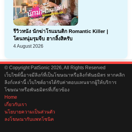
รีวิวหนัง นักฆ่าโรแมนติก Romantic Killer |
โดนหนุ่มรุมจีบ ฮากลิ้งสิครับ
4 August 2026
© Copyright PatSonic 2026, All Rights Reserved
เว็บไซต์นี้อาจมีลิงก์ที่เป็นโฆษณาหรือลิงก์พันธมิตร หากคลิก
ลิงก์เหล่านี้ เว็บไซต์อาจได้รับค่าตอบแทนจากผู้ให้บริการ
โฆษณาหรือพันธมิตรที่เกี่ยวข้อง
Home
เกี่ยวกับเรา
นโยบายความเป็นส่วนตัว
ลงโฆษณากับแพทโซนิค
Facebook