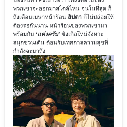
ของลิปตา คงเฝ้ารอว่า เพลงต่อไปของ
พวกเขาจะออกมาสไตล์ไหน จนในที่สุด ก็
ถึงเดือนเมษาหน้าร้อน
ลิปตา
ก็ไม่ปล่อยให้
ต้องรอกันนาน หน้าร้อนของพวกเขามา
พร้อมกับ
‘แต่งครับ’
ซิงเกิลใหม่จังหวะ
สนุกชวนเต้น ต้อนรับเทศกาลความสุขที่
กำลังจะมาถึง