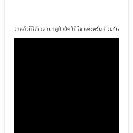
ว่าแล้วก็ได้เวลามาดูมิวสิควิดีโอ แต่งครับ ด้วยกัน