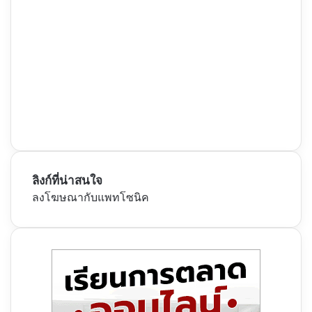
ลิงก์ที่น่าสนใจ
ลงโฆษณากับแพทโซนิค