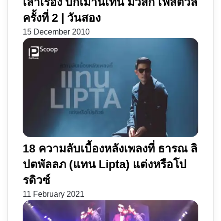
เล่าเรื่อง บิกเมาน์เทน มิวสิก เฟสติวัล
ครั้งที่ 2 | วันสอง
15 December 2010
18 ความลับเบื้องหลังเพลงที่ ธารณ ลิ
ปตพัลลภ (แทน Lipta) แต่งหรือโป
รดิวซ์
11 February 2021