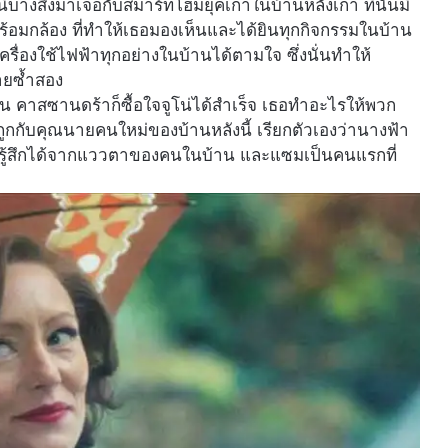
ี่หนีบางสิ่งมาเจอกับสมาร์ทโฮมยุคเก่าในบ้านหลังเก่า ที่นั่นมี
ร้อมกล้อง ที่ทำให้เธอมองเห็นและได้ยินทุกกิจกรรมในบ้าน
ื่องใช้ไฟฟ้าทุกอย่างในบ้านได้ตามใจ ซึ่งนั่นทำให้
้ายซ้ำสอง
าน คาสซานดร้าก็ซื้อใจจูโน่ได้สำเร็จ เธอทำอะไรให้พวก
ถูกกับคุณนายคนใหม่ของบ้านหลังนี้ เรียกตัวเองว่านางฟ้า
วามรู้สึกได้จากแววตาของคนในบ้าน และแซมเป็นคนแรกที่