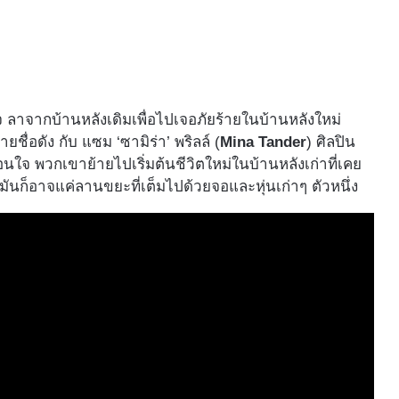
จ ลาจากบ้านหลังเดิมเพื่อไปเจอภัยร้ายในบ้านหลังใหม่
ชื่อดัง กับ แซม ‘ซามิร่า’ พริลล์ (
Mina Tander
) ศิลปิน
อนใจ พวกเขาย้ายไปเริ่มต้นชีวิตใหม่ในบ้านหลังเก่าที่เคย
นก็อาจแค่ลานขยะที่เต็มไปด้วยจอและหุ่นเก่าๆ ตัวหนึ่ง