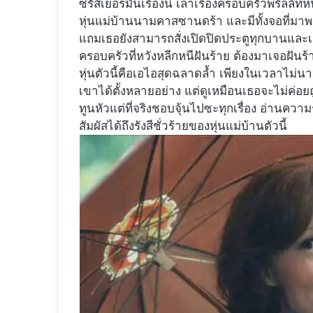
ซีรัส์เยอรมันเรื่องนี้ เล่าเรื่องครอบครัวพริลล์ท
หุ่นแม่บ้านนามคาสซานดร้า และมีทั้งจอที่มาพ
แถมเธอยังสามารถสั่งเปิดปิดประตูทุกบานและเคร
ครอบครัวที่หวังหลีกหนีฝันร้าย ต้องมาเจอฝันร
หุ่นตัวนี้คือเอไอสุดฉลาดล้ำ เพียงในเวลาไม่น
เขาได้ตั้งหลายอย่าง แต่ดูเหมือนเธอจะไม่ค่อย
ทูนหัวแต่ที่จริงชอบจุ้นไปซะทุกเรื่อง อ่านค
สัมผัสได้ถึงรังสีชั่วร้ายของหุ่นแม่บ้านตัวนี้