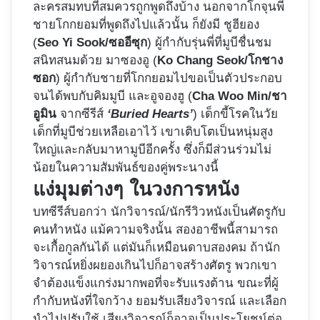
ละครสมทบที่สมควรถูกพูดถึงบ้าง นอกจากโกจุนพี่
ชายโกกยอมที่พูดถึงไปแล้วนั้น ก็ยังมี ชูฮียอง
(
Seo Yi Sook/ซออีซุก
) ผู้กำกับรุ่นพี่ที่มูบีชื่นชม
สนิทสนมด้วย มาซองอู (
Ko Chang Seok/โกชาง
ซอก
) ผู้กำกับชายที่โกกยอมไปขอเป็นตัวประกอบ
จนได้พบกับคิมมูบี และอูจองฮู (
Cha Woo Min/ชา
อูมิน
จากซีรีส์
‘Buried Hearts’
) เด็กขี้โรคในวัย
เด็กที่มูบีช่วยเหลือเอาไว้ เขาเติบโตเป็นหนุ่มสูง
ใหญ่และกลับมาหามูบีอีกครั้ง ซึ่งก็มีส่วนร่วมไม่
น้อยในความสัมพันธ์ของคู่พระนางนี้
แง่มุมต่างๆ ในวงการหนัง
บทซีรีส์บอกว่า นักวิจารณ์/นักรีวิวหนังเป็นศัตรูกับ
คนทำหนัง แม้ความจริงนั้น สองอาชีพนี้สามารถ
จะเกื้อกูลกันได้ แต่มันก็เหมือนดาบสองคม ถ้านัก
วิจารณ์หยิ่งผยองเกินไปก็อาจสร้างศัตรู พวกเขา
จำต้องแข็งแกร่งมากพอที่จะรับแรงต้าน ขณะที่ผู้
กำกับหนังที่ใจกว้าง ยอมรับเสียงวิจารณ์ และเลือก
นำไปปรับใช้ เสียงวิจารณ์ก็อาจเป็นประโยชน์ต่อ