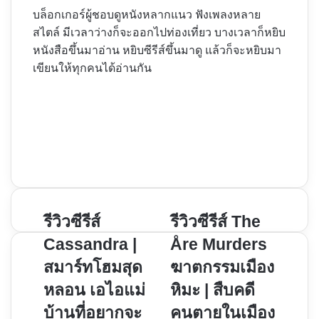
บล็อกเกอร์ผู้ชอบดูหนังหลากแนว ฟังเพลงหลาย
สไตล์ มีเวลาว่างก็จะออกไปท่องเที่ยว บางเวลาก็หยิบ
หนังสือขึ้นมาอ่าน หยิบซีรีส์ขึ้นมาดู แล้วก็จะหยิบมา
เขียนให้ทุกคนได้อ่านกัน
Website
Facebook
X
YouTube
Instagram
รีวิว
รีวิวซีรีส์
รีวิว
รีวิวซีรีส์ The
ซี
ซี
Cassandra |
Åre Murders
รีส์
รีส์
สมาร์ทโฮมสุด
ฆาตกรรมเมือง
Cassandra
The
หลอน เอไอแม่
หิมะ | สืบคดี
|
Åre
สมา
Murders
บ้านที่อยากจะ
คนตายในเมือง