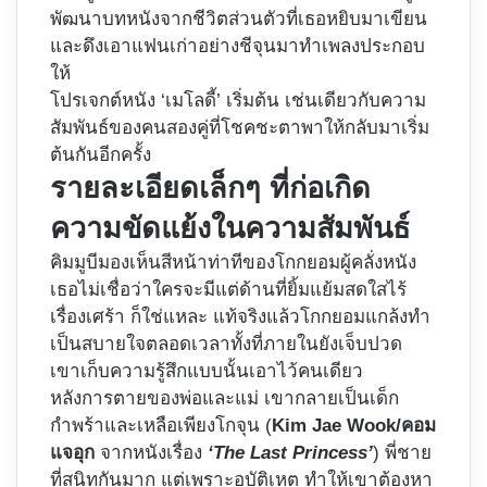
พัฒนาบทหนังจากชีวิตส่วนตัวที่เธอหยิบมาเขียน
และดึงเอาแฟนเก่าอย่างชีจุนมาทำเพลงประกอบ
ให้
โปรเจกต์หนัง ‘เมโลดี้’ เริ่มต้น เช่นเดียวกับความ
สัมพันธ์ของคนสองคู่ที่โชคชะตาพาให้กลับมาเริ่ม
ต้นกันอีกครั้ง
รายละเอียดเล็กๆ ที่ก่อเกิด
ความขัดแย้งในความสัมพันธ์
คิมมูบีมองเห็นสีหน้าท่าทีของโกกยอมผู้คลั่งหนัง
เธอไม่เชื่อว่าใครจะมีแต่ด้านที่ยิ้มแย้มสดใสไร้
เรื่องเศร้า ก็ใช่แหละ แท้จริงแล้วโกกยอมแกล้งทำ
เป็นสบายใจตลอดเวลาทั้งที่ภายในยังเจ็บปวด
เขาเก็บความรู้สึกแบบนั้นเอาไว้คนเดียว
หลังการตายของพ่อและแม่ เขากลายเป็นเด็ก
กำพร้าและเหลือเพียงโกจุน (
Kim Jae Wook/คอม
แจอุก
จากหนังเรื่อง
‘The Last Princess’
) พี่ชาย
ที่สนิทกันมาก แต่เพราะอุบัติเหตุ ทำให้เขาต้องหา