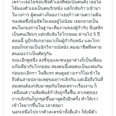
เพราะเธอไม่ชอบชื่อตัวเองที่พ่อเป็นคนตั้ง เธอไม่
ได้มองตัวเองเป็นคนรักหนัง แต่ก็กลับก้าวเข้ามา
ในวงการ ผู้คนต่างก็มองว่าเธอก้าวตามความฝัน
ของพ่อซึ่งนั่นขัดใจเธออยู่ไม่น้อย เธอกลายเป็น
คนในกองถ่ายในฐานะทีมงานของผู้กำกับ มีบุคลิก
เป็นคนเงียบๆ แต่กลับจับใจโกกยอม ผ่านไป 5 ปี
ตอนนี้ มูบีกลับกลายมาเป็นผู้กำกับหนัง และโกก
ยอมก็กลายเป็นนักวิจารณ์หนัง สองอาชีพที่หลาย
คนมองว่าเป็นศัตรูกัน
ขณะอีกคู่หนึ่ง ฮงชีจุนและซนจูอาต่างก็เป็นเพื่อน
แก๊งเดียวกับโกกยอม สองคนนี้เคยคบเป็นแฟนกัน
ก่อนจะเลิกรา ในทีแรก คนดูอย่างเราก็ไม่เข้าใจ
ถึงต้นสายปลายเหตุของการเลิกกัน แต่เมื่อถึงวันที่
สองคนต้องกลับมาคุยกันใหม่เพราะเรื่องงาน ก็
เหมือนความสัมพันธ์กำลังถูกรื้อฟื้น สาเหตุของ
การเลิกกันก็ถูกขุดขึ้นมาพูดถึงอีกครั้ง ทำให้เรา
เข้าใจมากขึ้นในเวลาต่อมา
นอกเหนือไปจากตัวละครนำทั้งสี่แล้ว ก็ยังมีตัว