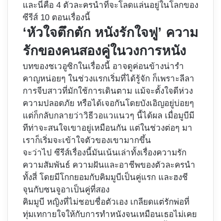
และนี่คือ 4 ตัวละครนำที่จะโลดแล่นอยู่ในโลกของ
ซีรีส์ 10 ตอนเรื่องนี้
‘หัวใจตึกตัก หนังรักใจฟู’ ความ
รักของคนสองคู่ในวงการหนัง
บทของชเวอูซิกในเรื่องนี้ อาจดูค่อนข้างน่ารำ
คาญหน่อยๆ ในช่วงแรกเริ่มที่ได้รู้จัก ก็เพราะลีลา
การจีบสาวที่มักใช้การเดินตาม แม้จะตั้งใจดีห่วง
ความปลอดภัย หรือได้เจอกันโดยบังเอิญอยู่บ่อยๆ
แต่ก็กลับกลายว่าวิธีวอแวแนวๆ นี้ได้ผล เมื่อมูบีมี
ทีท่าจะสนใจเขาอยู่เหมือนกัน แต่ในช่วงต่อๆ มา
เราก็เริ่มจะเข้าใจตัวของเขามากขึ้น
จะว่าไป ซีรีส์เรื่องนี้มันเน้นเล่าทั้งเรื่องความรัก
ความสัมพันธ์ ความฝันและอาชีพของตัวละครนำ
ทั้งสี่ โดยมีโกกยอมกับคิมมูบีเป็นคู่แรก และฮงชี
จุนกับซนจูอาเป็นคู่ที่สอง
คิมมูบี หญิงที่ไม่ชอบชื่อตัวเอง เกลียดแต่รักพ่อที่
ทุ่มเทกายใจให้กับการทำหนังจนเหมือนเธอไม่เคย