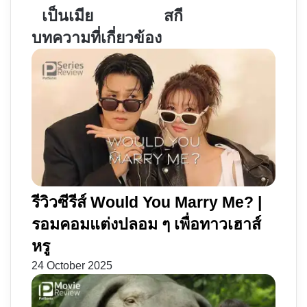
ร์ท
ฆาตกรรม
เป็นเมีย
สกี
โฮม
เมือง
บทความที่เกี่ยวข้อง
สุด
หิมะ
หลอน
|
เอ
สืบ
ไอ
คดี
แม่
คน
บ้าน
ตาย
ที่
ใน
อยาก
เมือง
จะ
สกี
เป็น
รีวิวซีรีส์ Would You Marry Me? |
เมีย
รอมคอมแต่งปลอม ๆ เพื่อทาวเฮาส์
หรู
24 October 2025