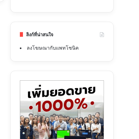
ลิงก์ที่น่าสนใจ
ลงโฆษณากับแพทโซนิค