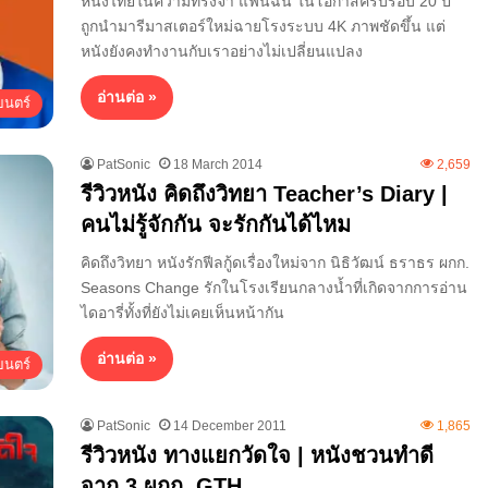
หนังไทยในความทรงจำ แฟนฉัน ในโอกาสครบรอบ 20 ปี
ถูกนำมารีมาสเตอร์ใหม่ฉายโรงระบบ 4K ภาพชัดขึ้น แต่
หนังยังคงทำงานกับเราอย่างไม่เปลี่ยนแปลง
อ่านต่อ »
นตร์
PatSonic
18 March 2014
2,659
รีวิวหนัง คิดถึงวิทยา Teacher’s Diary |
คนไม่รู้จักกัน จะรักกันได้ไหม
คิดถึงวิทยา หนังรักฟีลกู้ดเรื่องใหม่จาก นิธิวัฒน์ ธราธร ผกก.
Seasons Change รักในโรงเรียนกลางน้ำที่เกิดจากการอ่าน
ไดอารี่ทั้งที่ยังไม่เคยเห็นหน้ากัน
อ่านต่อ »
นตร์
PatSonic
14 December 2011
1,865
รีวิวหนัง ทางแยกวัดใจ | หนังชวนทำดี
จาก 3 ผกก. GTH