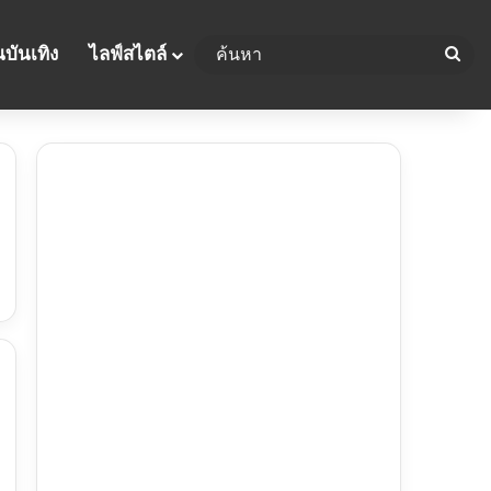
บันเทิง
ไลฟ์สไตล์
ค้น