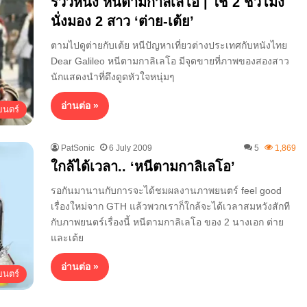
รีวิวหนัง หนีตามกาลิเลโอ | ใช้ 2 ชั่วโมง
นั่งมอง 2 สาว ‘ต่าย-เต้ย’
ตามไปดูต่ายกับเต้ย หนีปัญหาเที่ยวต่างประเทศกับหนังไทย
Dear Galileo หนีตามกาลิเลโอ มีจุดขายที่ภาพของสองสาว
นักแสดงนำที่ดึงดูดหัวใจหนุ่มๆ
อ่านต่อ »
นตร์
PatSonic
6 July 2009
5
1,869
ใกล้ได้เวลา.. ‘หนีตามกาลิเลโอ’
รอกันมานานกับการจะได้ชมผลงานภาพยนตร์ feel good
เรื่องใหม่จาก GTH แล้วพวกเราก็ใกล้จะได้เวลาสมหวังสักที
กับภาพยนตร์เรื่องนี้ หนีตามกาลิเลโอ ของ 2 นางเอก ต่าย
และเต้ย
อ่านต่อ »
นตร์