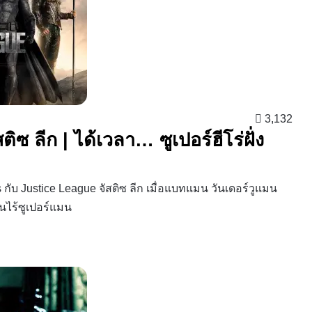
3,132
ิซ ลีก | ได้เวลา… ซูเปอร์ฮีโร่ฝั่ง
 กับ Justice League จัสติซ ลีก เมื่อแบทแมน วันเดอร์วูแมน
ไร้ซูเปอร์แมน