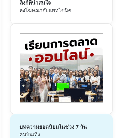
ลิงก์ที่น่าสนใจ
ลงโฆษณากับแพทโซนิค
บทความยอดนิยมในช่วง 7 วัน
คนบันเทิง