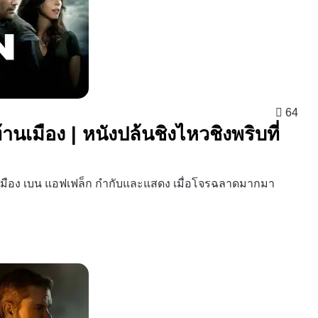
64
นเมือง | หนังปล้นชิงไหวชิงพริบที่
นเมือง เบน แอฟเฟล็ก กำกับและแสดง เมื่อโจรฉลาดมากมา