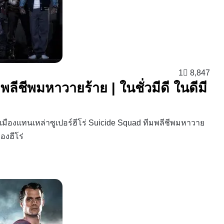
1
8,847
ลีชีพมหาวายร้าย | ในชั่วมีดี ในดีมี
ษ์เมืองแทนเหล่าซูเปอร์ฮีโร่ Suicide Squad ทีมพลีชีพมหาวาย
องฮีโร่