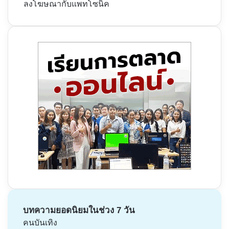
ลงโฆษณากับแพทโซนิค
บทความยอดนิยมในช่วง 7 วัน
คนบันเทิง