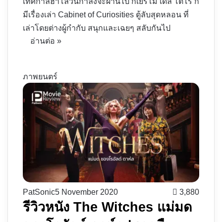
เทศกาลฮาโลวีนกำลังจะผ่านไป กีเยร์โม เดล โตโร ก็
มีเรื่องเล่า Cabinet of Curiosities ตู้ลับสุดหลอน ที่
เล่าโดยต่างผู้กำกับ สนุกและเฉยๆ สลับกันไป
อ่านต่อ »
ภาพยนตร์
PatSonic
5 November 2020
3,880
รีวิวหนัง The Witches แม่มด