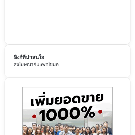
ลิงก์ที่น่าสนใจ
ลงโฆษณากับแพทโซนิค