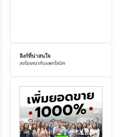
ลิงก์ที่น่าสนใจ
ลงโฆษณากับแพทโซนิค