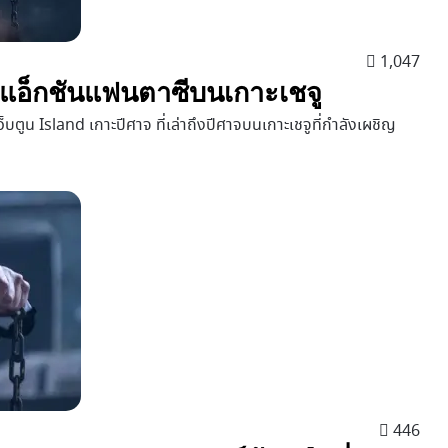
1,047
 | แอ็กชันแฟนตาซีบนเกาะเชจู
็บตูน Island เกาะปีศาจ ที่เล่าถึงปีศาจบนเกาะเชจูที่กำลังเผชิญ
446