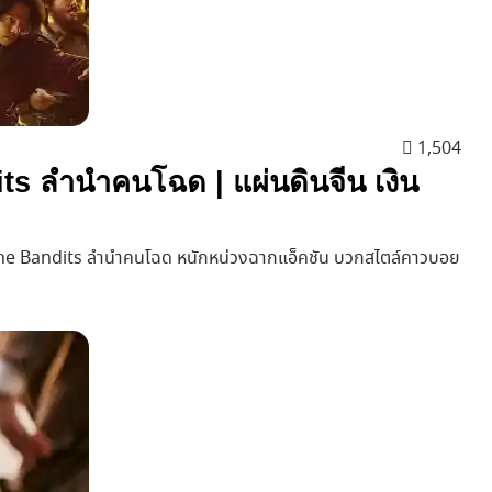
1,504
dits ลำนำคนโฉด | แผ่นดินจีน เงิน
ng of the Bandits ลำนำคนโฉด หนักหน่วงฉากแอ็คชัน บวกสไตล์คาวบอย