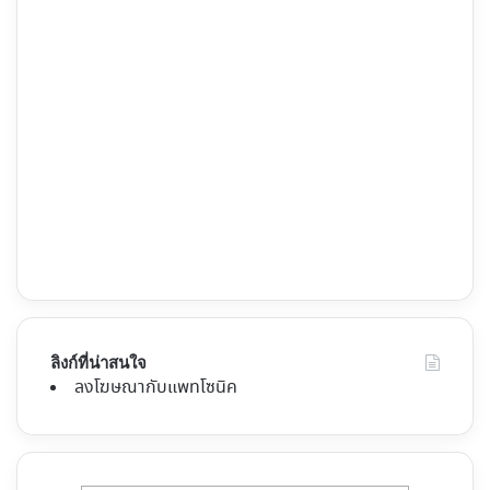
ลิงก์ที่น่าสนใจ
ลงโฆษณากับแพทโซนิค