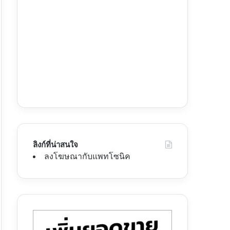
ลิงก์ที่น่าสนใจ
ลงโฆษณากับแพทโซนิค