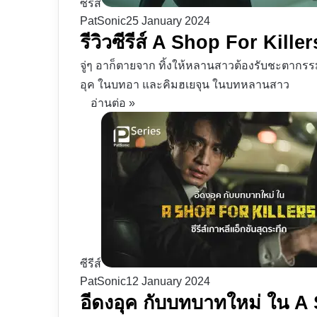
ซีรีส์
PatSonic
25 January 2024
รีวิวซีรีส์ A Shop For Killer
จู่ๆ อาก็ตายจาก ทิ้งให้หลานสาวต้องรับชะตากรรมถ
อุค ในบทอา และคิมฮเยจุน ในบทหลานสาว
อ่านต่อ »
ซีรีส์
PatSonic
12 January 2024
อีดงอุค กับบทบาทใหม่ ใน A S