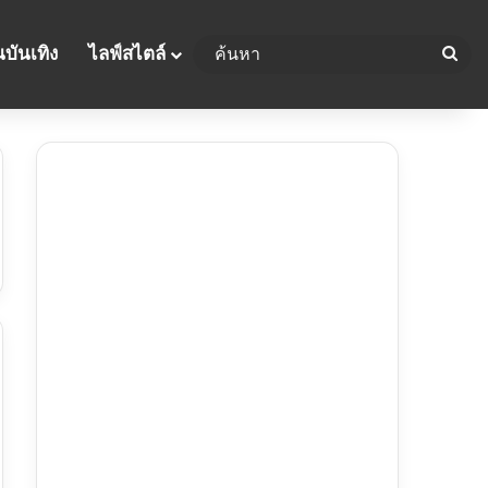
บันเทิง
ไลฟ์สไตล์
ค้น