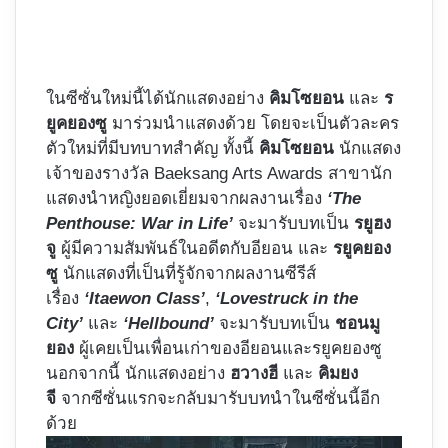
ในซีซั่นใหม่นี้ได้นักแสดงอย่าง
คิมโซยอน
และ
ร
ยูคยองซู
มาร่วมนำแสดงด้วย โดยจะเป็นตัวละคร
ตัวใหม่ที่มีบทบาทสำคัญ ทั้งนี้
คิมโซยอน
นักแสดง
เจ้าของรางวัล Baeksang Arts Awards สาขานัก
แสดงนำหญิงยอดเยี่ยมจากผลงานเรื่อง
‘The
Penthouse: War in Life’
จะมารับบทเป็น
รยูฮง
จู
ผู้มีความสัมพันธ์ในอดีตกับอียอน และ
รยูคยอง
ซู
นักแสดงที่เป็นที่รู้จักจากผลงานซีรีส์
เรื่อง
‘Itaewon Class’
,
‘Lovestruck in the
City’
และ
‘Hellbound’
จะมารับบทเป็น
ชอนมู
ยอง
ผู้เคยเป็นเพื่อนเก่าของอียอนและรยูคยองซู
นอกจากนี้ นักแสดงอย่าง
ฮวางฮี
และ
คิมยง
จี
จากซีซั่นแรกจะกลับมารับบทนำในซีซั่นนี้อีก
ด้วย