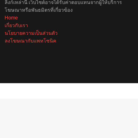
ลิงก์เหล่านี้ เว็บไซต์อาจได้รับค่าตอบแทนจากผู้ให้บริการ
โฆษณาหรือพันธมิตรที่เกี่ยวข้อง
Home
เกี่ยวกับเรา
นโยบายความเป็นส่วนตัว
ลงโฆษณากับแพทโซนิค
Facebook
X
YouTube
Instagram
Spotify
Facebook
X
Telegram
Line
Back
to
top
button