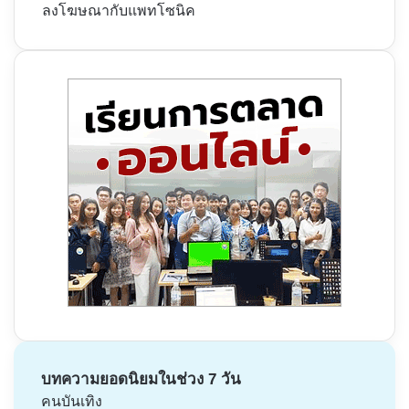
ลงโฆษณากับแพทโซนิค
บทความยอดนิยมในช่วง 7 วัน
คนบันเทิง