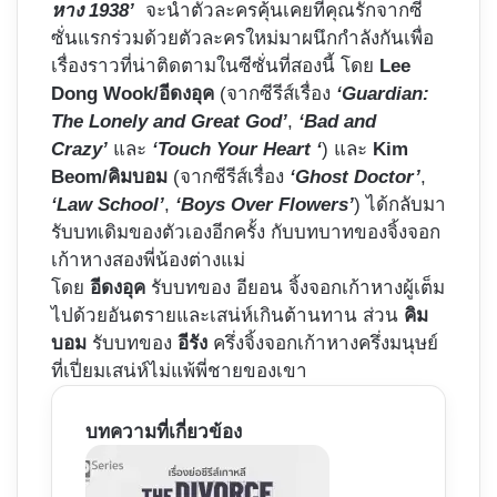
หาง 1938’
จะนำตัวละครคุ้นเคยที่คุณรักจากซี
ซั่นแรกร่วมด้วยตัวละครใหม่มาผนึกกำลังกันเพื่อ
เรื่องราวที่น่าติดตามในซีซั่นที่สองนี้ โดย
Lee
Dong Wook/อีดงอุค
(จากซีรีส์เรื่อง
‘Guardian:
The Lonely and Great God’
,
‘Bad and
Crazy’
และ
‘Touch Your Heart ‘
) และ
Kim
Beom/คิมบอม
(จากซีรีส์เรื่อง
‘Ghost Doctor’
,
‘Law School’
,
‘Boys Over Flowers’
) ได้กลับมา
รับบทเดิมของตัวเองอีกครั้ง กับบทบาทของจิ้งจอก
เก้าหางสองพี่น้องต่างแม่
โดย
อีดงอุค
รับบทของ อียอน จิ้งจอกเก้าหางผู้เต็ม
ไปด้วยอันตรายและเสน่ห์เกินต้านทาน ส่วน
คิม
บอม
รับบทของ
อีรัง
ครึ่งจิ้งจอกเก้าหางครึ่งมนุษย์
ที่เปี่ยมเสน่ห์ไม่แพ้พี่ชายของเขา
บทความที่เกี่ยวข้อง