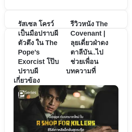
รัส
รัสเซล โครว์
รีวิว
รีวิวหนัง The
เซล
หนัง
เป็นมือปราบผี
Covenant |
โค
The
ตัวตึง ใน The
ลุยเดี่ยวฝ่าดง
รว์
Covenant
Pope's
ตาลีบัน..ไป
เป็น
|
มือ
ลุย
Exorcist โป๊บ
ช่วยเพื่อน
ปราบ
เดี่ยว
ปราบผี
บทความที่
ผี
ฝ่า
เกี่ยวข้อง
ตัว
ดง
ตึง
ตา
ใน
ลี
The
บัน..ไป
Pope's
ช่วย
Exorcist
เพื่อน
โป๊