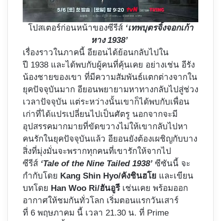
โปสเตอร์ก่อนหน้าของซีรีส์
‘เทพบุตรจิ้งจอกเก้า
หาง 1938’
เรื่องราวในภาคนี้ อียอนได้ย้อนกลับไปใน
ปี 1938 และได้พบกับผู้คนที่คุ้นเคย อย่างเช่น อีรัง
น้องชายของเขา ที่มีความสัมพันธ์แตกต่างจากใน
ยุคปัจจุบันมาก อียอนพยายามหาทางกลับไปสู่ช่วง
เวลาปัจจุบัน แต่ระหว่างนั้นเขาก็ได้พบกับเพื่อน
เก่าที่ได้แปรเปลี่ยนไปเป็นศัตรู นอกจากจะมี
อุปสรรคมากมายที่ขัดขวางไม่ให้เขากลับไปหา
คนรักในยุคปัจจุบันแล้ว อียอนยังต้องเผชิญกับบาง
สิ่งที่มุ่งมั่นจะพรากทุกคนที่เขารักให้จากไป
ซีรีส์
‘Tale of the Nine Tailed 1938’
ซีซันนี้ จะ
กำกับโดย
Kang Shin Hyo/คังชินฮโย
และเขียน
บทโดย
Han Woo Ri/ฮันอูรี
เช่นเคย พร้อมออก
อากาศให้ชมกันทั่วโลก เริ่มตอนแรกวันเสาร์
ที่ 6 พฤษภาคม นี้ เวลา 21.30 น. ที่ Prime