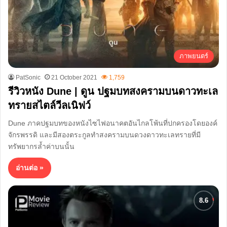
ภาพยนตร์
PatSonic
21 October 2021
1,759
รีวิวหนัง Dune | ดูน ปฐมบทสงครามบนดาวทะเล
ทรายสไตล์วีลเนิฟว์
Dune ภาคปฐมบทของหนังไซไฟอนาคตอันไกลโพ้นที่ปกครองโดยองค์
จักรพรรดิ และมีสองตระกูลทำสงครามบนดวงดาวทะเลทรายที่มี
ทรัพยากรล้ำค่าบนนั้น
อ่านต่อ »