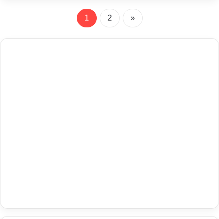
1
2
»