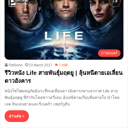
ภาพยนตร์
PatSonic
23 March 2017
7,498
รีวิวหนัง Life สายพันธุ์มฤตยู | ลุ้นหนีตายเอเลี่ยน
ดาวอังคาร
หนังไซไฟผจญภัยลุ้นระทึกเอเลี่ยนดาวอังคารกลางอวกาศ Life สาย
พันธุ์มฤตยู ที่กำกับโดยชาวสวีเดน ลุ้นหนีตายเกือบลืมหายใจ นำโดย
เจค จินเลนฮาลและรีเบคก้า เฟอร์กูสัน
อ่านต่อ »