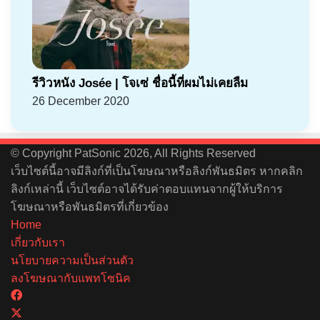
รีวิวหนัง Josée | โจเซ่ ชื่อนี้ที่ผมไม่เคยลืม
26 December 2020
© Copyright PatSonic 2026, All Rights Reserved
เว็บไซต์นี้อาจมีลิงก์ที่เป็นโฆษณาหรือลิงก์พันธมิตร หากคลิก
ลิงก์เหล่านี้ เว็บไซต์อาจได้รับค่าตอบแทนจากผู้ให้บริการ
โฆษณาหรือพันธมิตรที่เกี่ยวข้อง
Home
เกี่ยวกับเรา
นโยบายความเป็นส่วนตัว
ลงโฆษณากับแพทโซนิค
Facebook
X