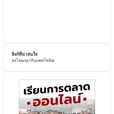
ลิงก์ที่น่าสนใจ
ลงโฆษณากับแพทโซนิค