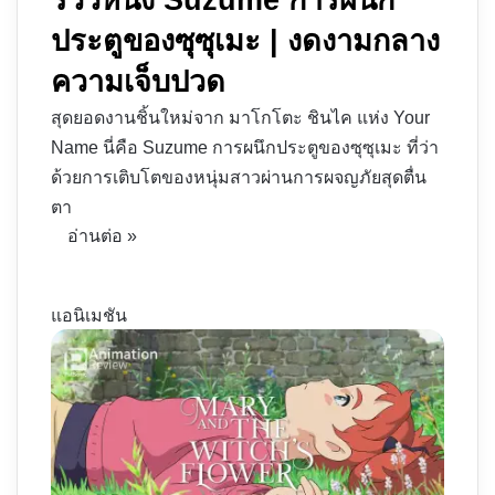
ประตูของซุซุเมะ | งดงามกลาง
ความเจ็บปวด
สุดยอดงานชิ้นใหม่จาก มาโกโตะ ชินไค แห่ง Your
Name นี่คือ Suzume การผนึกประตูของซุซุเมะ ที่ว่า
ด้วยการเติบโตของหนุ่มสาวผ่านการผจญภัยสุดตื่น
ตา
อ่านต่อ »
แอนิเมชัน