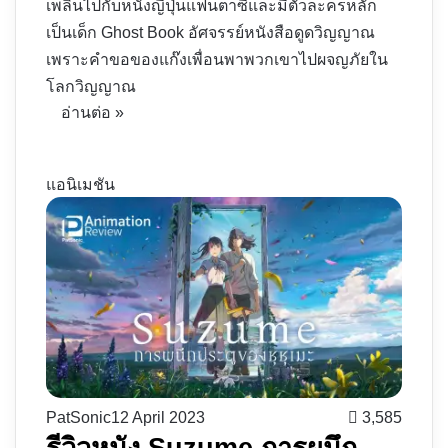
เพลินไปกับหนังญี่ปุ่นแฟนตาซีและมีตัวละครหลัก
เป็นเด็ก Ghost Book อัศจรรย์หนังสือดูดวิญญาณ
เพราะคำขอของแก๊งเพื่อน​พาพวกเขาไปผจญภัยใน
โลกวิญญาณ
อ่านต่อ »
แอนิเมชัน
PatSonic
12 April 2023
3,585
รีวิวหนัง Suzume การผนึก